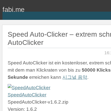
fabi.me
Speed Auto-Clicker – extrem schn
AutoClicker
16:
Speed AutoClicker ist ein kostenloser, extrem sch
mit dem man Klickraten von bis zu
50000 Klicks
Sekunde
erreichen kann
시그널 음악
.
SpeedAutoClicker
SpeedAutoClicker-v1.6.2.zip
Version: 1.6.2