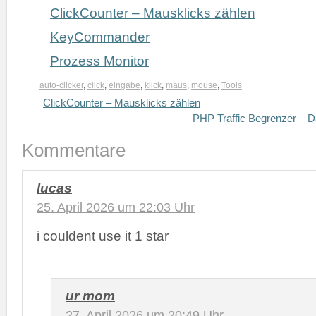
ClickCounter – Mausklicks zählen
KeyCommander
Prozess Monitor
auto-clicker
,
click
,
eingabe
,
klick
,
maus
,
mouse
,
Tools
ClickCounter – Mausklicks zählen
PHP Traffic Begrenzer – D
Kommentare
lucas
25. April 2026 um 22:03 Uhr
i couldent use it 1 star
ur mom
27. April 2026 um 20:49 Uhr