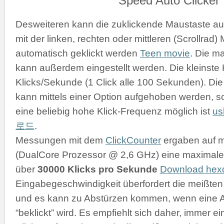
Desweiteren kann die zuklickende Maustaste a
mit der linken, rechten oder mittleren (Scrollrad
automatisch geklickt werden
Teen movie
. Die m
kann außerdem eingestellt werden. Die kleinste K
Klicks/Sekunde (1 Click alle 100 Sekunden). D
kann mittels einer Option aufgehoben werden, s
eine beliebig hohe Klick-Frequenz möglich ist
u
로드
.
Messungen mit dem
ClickCounter
ergaben auf 
(DualCore Prozessor @ 2,6 GHz) eine maximale 
über
30000 Klicks pro Sekunde
Download he
Eingabegeschwindigkeit überfordert die meißt
und es kann zu Abstürzen kommen, wenn eine 
“beklickt” wird. Es empfiehlt sich daher, immer 