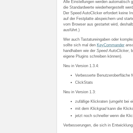
Alle Einstellungen werden automatisch 
die Standardwerte wiederhergestellt wer
Der Speed AutoClicker erfordert keine In
auf der Festplatte abspeichern und star
vom Browser aus gestartet wird, deshal
ausführt.)
Wer auch Tastatureingaben oder komplex
sollte sich mal den
KeyCommander
ansc
handhaben wie der
Speed AutoClicker
, 
eigene Plugins schreiben können).
Neu in Version 1.3.4:
Verbesserte Benutzeroberfläche f
ClickStats
Neu in Version 1.3:
zufällige Klickraten (umgeht bei 
mit dem
Klickgrad
kann die Klick
jetzt noch schneller wenn die Kli
Verbesserungen, die sich in Entwicklung