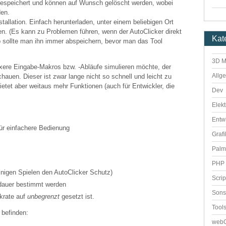
gespeichert und können auf Wunsch gelöscht werden, wobei
den.
stallation. Einfach herunterladen, unter einem beliebigen Ort
ten. (Es kann zu Problemen führen, wenn der AutoClicker direkt
Kat
b sollte man ihn immer abspeichern, bevor man das Tool
3D M
ere Eingabe-Makros bzw. -Abläufe simulieren möchte, der
Allg
hauen. Dieser ist zwar lange nicht so schnell und leicht zu
bietet aber weitaus mehr Funktionen (auch für Entwickler, die
Dev
Elekt
Entw
ür einfachere Bedienung
Grafi
Palm
PHP 
einigen Spielen den AutoClicker Schutz)
Scri
dauer bestimmt werden
Sons
ckrate auf
unbegrenzt
gesetzt ist.
Tool
 befinden:
webO