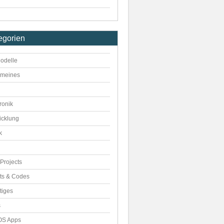
egorien
odelle
emeines
ronik
icklung
k
Projects
pts & Codes
tiges
s
S Apps