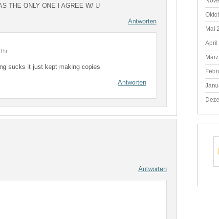
Nove
AS THE ONLY ONE I AGREE W/ U
Okto
Antworten
Mai 
April
Uhr
März
thing sucks it just kept making copies
Febr
Antworten
Janu
Deze
Antworten