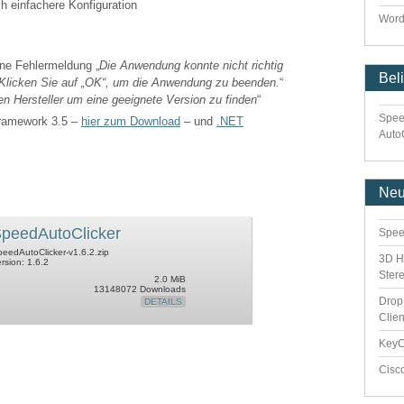
ch einfachere Konfiguration
Word
ne Fehlermeldung „
Die Anwendung konnte nicht richtig
Bel
). Klicken Sie auf „OK“, um die Anwendung zu beenden.
“
en Hersteller um eine geeignete Version zu finden
“
Spee
Framework 3.5 –
hier zum Download
– und
.NET
Auto
Ne
peedAutoClicker
Spee
eedAutoClicker-v1.6.2.zip
3D H
rsion: 1.6.2
Ster
2.0 MiB
13148072 Downloads
Drop
DETAILS
Clie
Key
Cisc