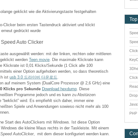
olange geklickt wie die Aktivierungstaste festgehalten
Top
o-Clicker beim ersten Tastendruck aktiviert und klickt
e erneut gedrückt wurde
Spee
Spee
Clic
ste ausgewählt werden: mit der linken, rechten oder mittleren
 geklickt werden
Teen movie
. Die maximale Klickrate kann
Key
e Klickrate ist 0,01 Klicks/Sekunde (1 Click alle 100
3Dhe
ittels einer Option aufgehoben werden, so dass theoretisch
ch ist
usb 3.0 드라이버 다운로드
.
Clic
n auf meinem System (DualCore Prozessor @ 2,6 GHz) eine
Rea
0 Klicks pro Sekunde
Download hexdump
. Diese
e meißten Programme jedoch und es kann zu Abstürzen
Dro
beklickt” wird. Es empfiehlt sich daher, immer eine
Java
 meißten Spiele und Anwendungen sowieso nicht mehr als 100
önnen.
PHP 
che Start des AutoClickers mit Windows. Ist diese Option
n Windows die kleine Maus rechts in der Taskleiste. Mit einem
Co
s
Speed AutoClicker
, mit dem dieser konfiguriert werden kann.