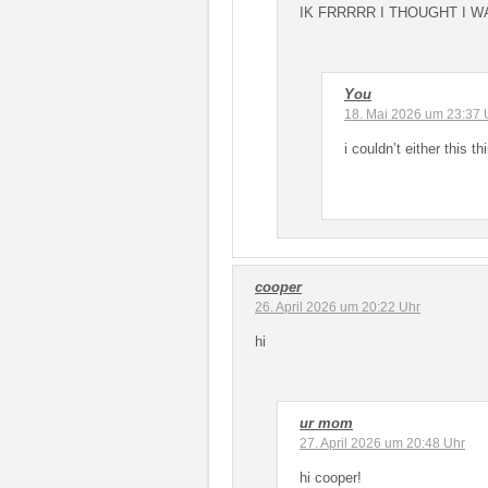
IK FRRRRR I THOUGHT I W
You
18. Mai 2026 um 23:37 
i couldn’t either this 
cooper
26. April 2026 um 20:22 Uhr
hi
ur mom
27. April 2026 um 20:48 Uhr
hi cooper!