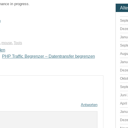
enance in progress.
Alt
Sept
n
Deze
Janu
,
mouse
,
Tools
Sept
len
Augu
PHP Traffic Begrenzer – Datentransfer begrenzen
Janu
Deze
Okto
Sept
Juni
April
Antworten
Janu
Deze