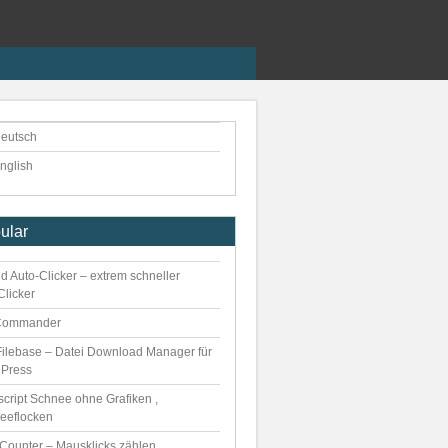
eutsch
nglish
ular
d Auto-Clicker – extrem schneller
Clicker
Commander
ilebase – Datei Download Manager für
Press
script Schnee ohne Grafiken ,
eeflocken
kCounter – Mausklicks zählen