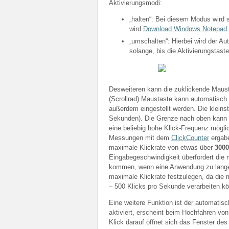
Aktivierungsmodi:
„halten“: Bei diesem Modus wird s
wird
Download Windows Notepad
.
„umschalten“: Hierbei wird der Aut
solange, bis die Aktivierungstast
Desweiteren kann die zuklickende Mausta
(Scrollrad) Maustaste kann automatisch
außerdem eingestellt werden. Die kleinst
Sekunden). Die Grenze nach oben kann m
eine beliebig hohe Klick-Frequenz mögli
Messungen mit dem
ClickCounter
ergabe
maximale Klickrate von etwas über
3000
Eingabegeschwindigkeit überfordert di
kommen, wenn eine Anwendung zu lange “
maximale Klickrate festzulegen, da die
– 500 Klicks pro Sekunde verarbeiten k
Eine weitere Funktion ist der automatis
aktiviert, erscheint beim Hochfahren vo
Klick darauf öffnet sich das Fenster de