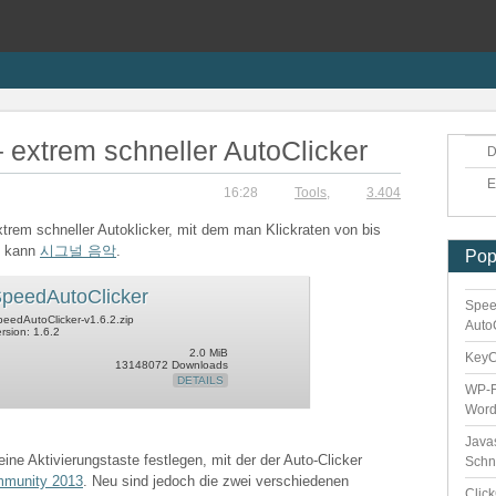
 extrem schneller AutoClicker
D
E
16:28
Tools
,
3.404
xtrem schneller Autoklicker, mit dem man Klickraten von bis
n kann
시그널 음악
.
Pop
peedAutoClicker
Spee
eedAutoClicker-v1.6.2.zip
Auto
rsion: 1.6.2
2.0 MiB
Key
13148072 Downloads
DETAILS
WP-F
Word
Java
eine Aktivierungstaste festlegen, mit der der Auto-Clicker
Schn
mmunity 2013
. Neu sind jedoch die zwei verschiedenen
Clic