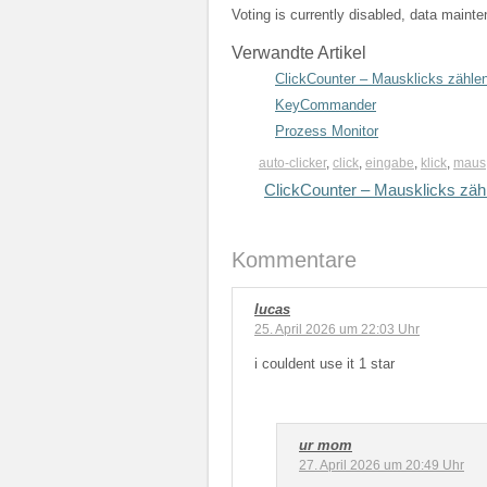
Voting is currently disabled, data maint
Verwandte Artikel
ClickCounter – Mausklicks zähle
KeyCommander
Prozess Monitor
auto-clicker
,
click
,
eingabe
,
klick
,
maus
ClickCounter – Mausklicks zäh
Kommentare
lucas
25. April 2026 um 22:03 Uhr
i couldent use it 1 star
ur mom
27. April 2026 um 20:49 Uhr