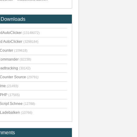
 Downloads
dAutoClicker
(13148072)
d AutoClicker
(3298194)
kCounter
(109618)
Commander
(92238)
adtracking
(30142)
kCounter Source
(29791)
dme
(21493)
pPHP
(17565)
Script Schnee
(12788)
Ladebalken
(10766)
mments