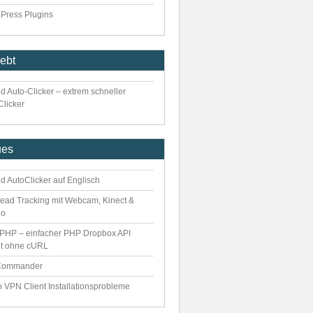
Press Plugins
iebt
d Auto-Clicker – extrem schneller
Clicker
ues
d AutoClicker auf Englisch
ead Tracking mit Webcam, Kinect &
eo
PHP – einfacher PHP Dropbox API
nt ohne cURL
Commander
o VPN Client Installationsprobleme