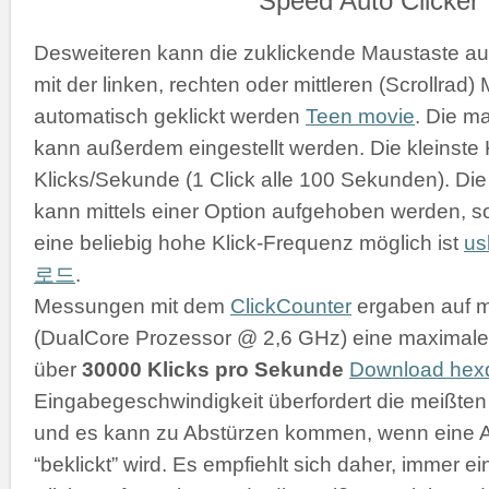
Desweiteren kann die zuklickende Maustaste a
mit der linken, rechten oder mittleren (Scrollrad
automatisch geklickt werden
Teen movie
. Die m
kann außerdem eingestellt werden. Die kleinste K
Klicks/Sekunde (1 Click alle 100 Sekunden). D
kann mittels einer Option aufgehoben werden, s
eine beliebig hohe Klick-Frequenz möglich ist
u
로드
.
Messungen mit dem
ClickCounter
ergaben auf 
(DualCore Prozessor @ 2,6 GHz) eine maximale 
über
30000 Klicks pro Sekunde
Download he
Eingabegeschwindigkeit überfordert die meißt
und es kann zu Abstürzen kommen, wenn eine 
“beklickt” wird. Es empfiehlt sich daher, immer 