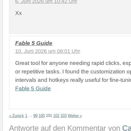
6. Juni 2026 um 10:42 Uhr
Xx
Fable 5 Guide
10. Juni 2026 um 08:01 Uhr
Great tool for anyone needing rapid clicks, es
or repetitive tasks. I found the customization op
intervals and hotkeys really useful for fine-tun
Fable 5 Guide
« Zurück
1
…
99
100
101
102
103
Weiter »
Antworte auf den Kommentar von
Ca