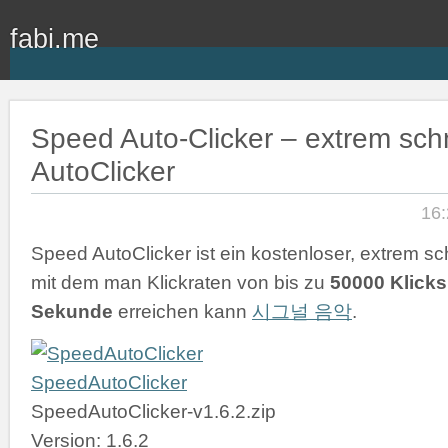
fabi.me
Speed Auto-Clicker – extrem schn
AutoClicker
16:
Speed AutoClicker ist ein kostenloser, extrem sch
mit dem man Klickraten von bis zu
50000 Klicks
Sekunde
erreichen kann
시그널 음악
.
SpeedAutoClicker
SpeedAutoClicker-v1.6.2.zip
Version: 1.6.2