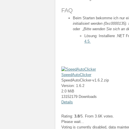
FAQ
Beim Starten bekomme ich nur ei
initialisiert werden (0xc0000135
oder „
Bitte wenden Sie sich an d
Lösung: Installiere .NET 
4.5
SpeedAutoClicker
SpeedAutoClicker-v1.6.2.zip
Version: 1.6.2
2.0 MiB
13152179 Downloads
Details
Rating:
3.8
/5. From 3.6K votes.
Please wait...
Voting is currently disabled, data maint