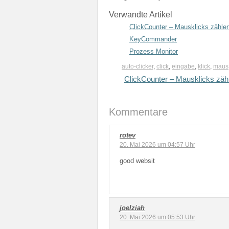
Verwandte Artikel
ClickCounter – Mausklicks zähle
KeyCommander
Prozess Monitor
auto-clicker
,
click
,
eingabe
,
klick
,
maus
ClickCounter – Mausklicks zäh
Kommentare
rotev
20. Mai 2026 um 04:57 Uhr
good websit
joelziah
20. Mai 2026 um 05:53 Uhr