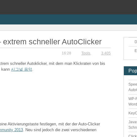
 extrem schneller AutoClicker
D
E
16:28
Tools
,
3.405
xtrem schneller Autoklicker, mit dem man Klickraten von bis
n kann
시그널 음악
.
Pop
Spee
Auto
WP-F
Word
Key
Java
eine Aktivierungstaste festlegen, mit der der Auto-Clicker
Schn
mmunity 2013
. Neu sind jedoch die zwei verschiedenen
Clic