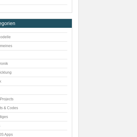
egorien
odelle
emeines
ronik
icklung
k
Projects
pts & Codes
tiges
s
S Apps