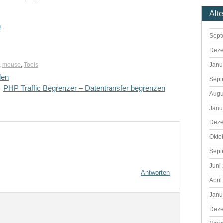
Alt
n
Sept
Deze
Janu
,
mouse
,
Tools
len
Sept
PHP Traffic Begrenzer – Datentransfer begrenzen
Augu
Janu
Deze
Okto
Sept
Juni
Antworten
April
Janu
Deze