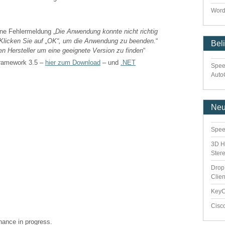
Word
ne Fehlermeldung „
Die Anwendung konnte nicht richtig
). Klicken Sie auf „OK“, um die Anwendung zu beenden.
“
Bel
en Hersteller um eine geeignete Version zu finden
“
Framework 3.5 –
hier zum Download
– und
.NET
Spee
Auto
Ne
Spee
3D H
Ster
Drop
Clie
Key
Cisc
enance in progress.