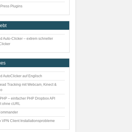
Press Plugins
iebt
d Auto-Clicker – extrem schneller
Clicker
ues
d AutoClicker auf Englisch
ead Tracking mit Webcam, Kinect &
eo
PHP – einfacher PHP Dropbox API
nt ohne cURL
Commander
o VPN Client Installationsprobleme