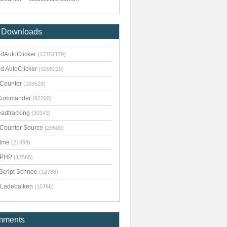
 Downloads
dAutoClicker
(13152179)
d AutoClicker
(3298229)
kCounter
(109628)
Commander
(92260)
adtracking
(30143)
kCounter Source
(29800)
dme
(21499)
pPHP
(17565)
Script Schnee
(12788)
Ladebalken
(10766)
mments