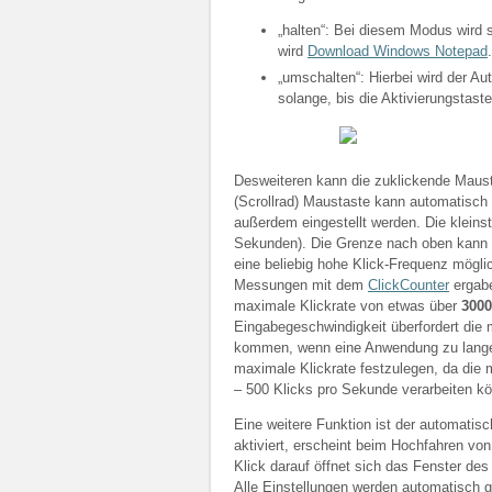
„halten“: Bei diesem Modus wird s
wird
Download Windows Notepad
.
„umschalten“: Hierbei wird der Aut
solange, bis die Aktivierungstast
Desweiteren kann die zuklickende Mausta
(Scrollrad) Maustaste kann automatisch
außerdem eingestellt werden. Die kleinst
Sekunden). Die Grenze nach oben kann m
eine beliebig hohe Klick-Frequenz mögli
Messungen mit dem
ClickCounter
ergabe
maximale Klickrate von etwas über
3000
Eingabegeschwindigkeit überfordert di
kommen, wenn eine Anwendung zu lange “
maximale Klickrate festzulegen, da die
– 500 Klicks pro Sekunde verarbeiten k
Eine weitere Funktion ist der automatis
aktiviert, erscheint beim Hochfahren vo
Klick darauf öffnet sich das Fenster de
Alle Einstellungen werden automatisch 