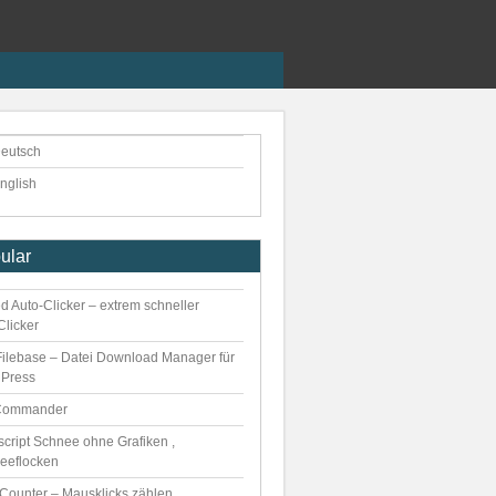
eutsch
nglish
ular
d Auto-Clicker – extrem schneller
Clicker
ilebase – Datei Download Manager für
Press
Commander
script Schnee ohne Grafiken ,
eeflocken
kCounter – Mausklicks zählen