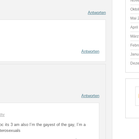
Nove
Okto
Antworten
Mai 
April
März
Febr
Antworten
Janu
Deze
Antworten
Uhr
bc its 3 am also I’m the gayest of the gay, I’m a
erosexuals