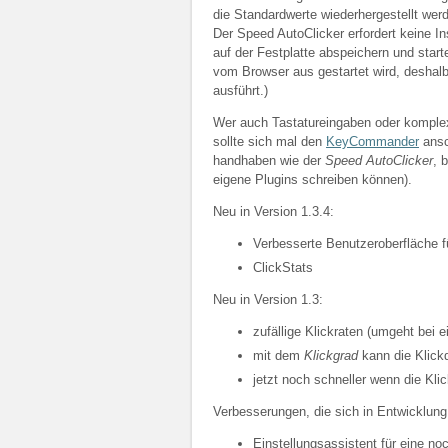
die Standardwerte wiederhergestellt wer
Der Speed AutoClicker erfordert keine In
auf der Festplatte abspeichern und star
vom Browser aus gestartet wird, deshal
ausführt.)
Wer auch Tastatureingaben oder komplex
sollte sich mal den
KeyCommander
ansc
handhaben wie der
Speed AutoClicker
, 
eigene Plugins schreiben können).
Neu in Version 1.3.4:
Verbesserte Benutzeroberfläche f
ClickStats
Neu in Version 1.3:
zufällige Klickraten (umgeht bei 
mit dem
Klickgrad
kann die Klick
jetzt noch schneller wenn die Kli
Verbesserungen, die sich in Entwicklung
Einstellungsassistent für eine no