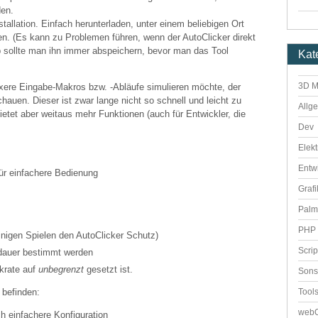
den.
stallation. Einfach herunterladen, unter einem beliebigen Ort
ten. (Es kann zu Problemen führen, wenn der AutoClicker direkt
b sollte man ihn immer abspeichern, bevor man das Tool
Kat
3D M
ere Eingabe-Makros bzw. -Abläufe simulieren möchte, der
hauen. Dieser ist zwar lange nicht so schnell und leicht zu
Allg
bietet aber weitaus mehr Funktionen (auch für Entwickler, die
Dev
Elekt
Entw
ür einfachere Bedienung
Grafi
Palm
PHP 
einigen Spielen den AutoClicker Schutz)
Scri
dauer bestimmt werden
ckrate auf
unbegrenzt
gesetzt ist.
Sons
Tool
 befinden:
webO
ch einfachere Konfiguration