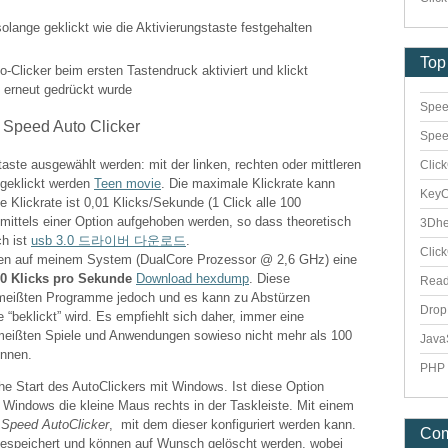
olange geklickt wie die Aktivierungstaste festgehalten
Top
o-Clicker beim ersten Tastendruck aktiviert und klickt
e erneut gedrückt wurde
Spee
Spee
ste ausgewählt werden: mit der linken, rechten oder mittleren
Clic
 geklickt werden
Teen movie
. Die maximale Klickrate kann
Key
e Klickrate ist 0,01 Klicks/Sekunde (1 Click alle 100
ittels einer Option aufgehoben werden, so dass theoretisch
3Dhe
ch ist
usb 3.0 드라이버 다운로드
.
Clic
n auf meinem System (DualCore Prozessor @ 2,6 GHz) eine
0 Klicks pro Sekunde
Download hexdump
. Diese
Rea
e meißten Programme jedoch und es kann zu Abstürzen
Dro
beklickt” wird. Es empfiehlt sich daher, immer eine
 meißten Spiele und Anwendungen sowieso nicht mehr als 100
Java
önnen.
PHP 
che Start des AutoClickers mit Windows. Ist diese Option
n Windows die kleine Maus rechts in der Taskleiste. Mit einem
s
Speed AutoClicker
, mit dem dieser konfiguriert werden kann.
Co
gespeichert und können auf Wunsch gelöscht werden, wobei