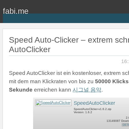
fabi.me
Speed Auto-Clicker – extrem schn
AutoClicker
16:
Speed AutoClicker ist ein kostenloser, extrem sch
mit dem man Klickraten von bis zu
50000 Klicks
Sekunde
erreichen kann
시그널 음악
.
SpeedAutoClicker
SpeedAutoClicker-v1.6.2.zip
Version: 1.6.2
2.
13149087 Down
DET