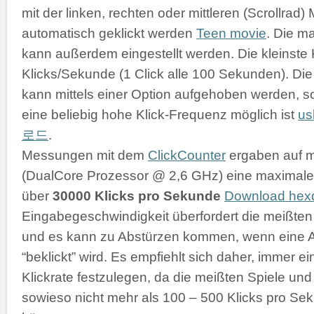
mit der linken, rechten oder mittleren (Scrollrad
automatisch geklickt werden
Teen movie
. Die m
kann außerdem eingestellt werden. Die kleinste K
Klicks/Sekunde (1 Click alle 100 Sekunden). D
kann mittels einer Option aufgehoben werden, s
eine beliebig hohe Klick-Frequenz möglich ist
u
로드
.
Messungen mit dem
ClickCounter
ergaben auf 
(DualCore Prozessor @ 2,6 GHz) eine maximale 
über
30000 Klicks pro Sekunde
Download he
Eingabegeschwindigkeit überfordert die meißt
und es kann zu Abstürzen kommen, wenn eine 
“beklickt” wird. Es empfiehlt sich daher, immer 
Klickrate festzulegen, da die meißten Spiele 
sowieso nicht mehr als 100 – 500 Klicks pro Se