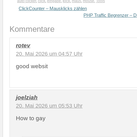
auto-clicker
,
click
,
eingabe
,
klick
,
maus
,
mouse
,
Tools
ClickCounter – Mausklicks zählen
PHP Traffic Begrenzer – D
Kommentare
rotev
20. Mai 2026 um 04:57 Uhr
good websit
joelziah
20. Mai 2026 um 05:53 Uhr
How to gay