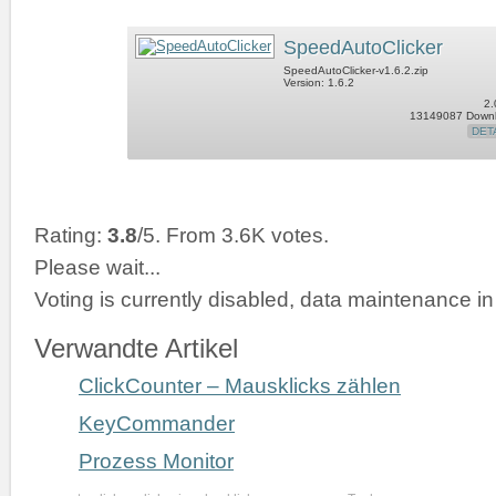
SpeedAutoClicker
SpeedAutoClicker-v1.6.2.zip
Version: 1.6.2
2.
13149087 Down
DET
Rating:
3.8
/5. From 3.6K votes.
Please wait...
Voting is currently disabled, data maintenance in
Verwandte Artikel
ClickCounter – Mausklicks zählen
KeyCommander
Prozess Monitor