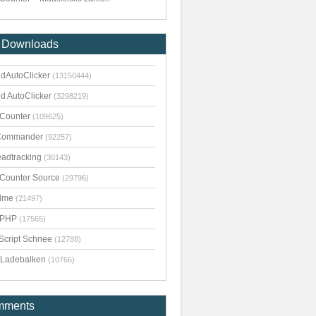
 Downloads
dAutoClicker
(13150444)
d AutoClicker
(3298219)
kCounter
(109625)
Commander
(92257)
adtracking
(30143)
kCounter Source
(29796)
dme
(21497)
pPHP
(17565)
Script Schnee
(12788)
Ladebalken
(10766)
mments