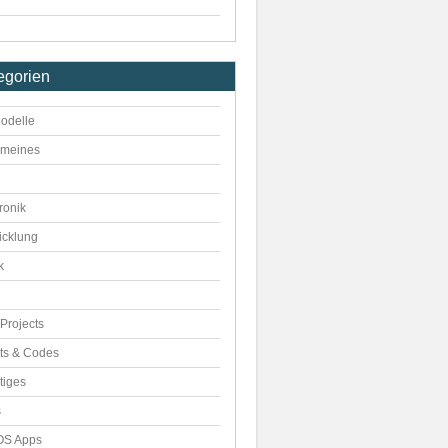
egorien
odelle
emeines
ronik
icklung
k
Projects
pts & Codes
tiges
s
S Apps