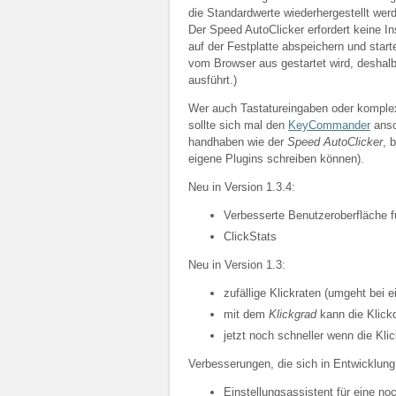
die Standardwerte wiederhergestellt wer
Der Speed AutoClicker erfordert keine In
auf der Festplatte abspeichern und star
vom Browser aus gestartet wird, deshal
ausführt.)
Wer auch Tastatureingaben oder komplex
sollte sich mal den
KeyCommander
ansc
handhaben wie der
Speed AutoClicker
, 
eigene Plugins schreiben können).
Neu in Version 1.3.4:
Verbesserte Benutzeroberfläche f
ClickStats
Neu in Version 1.3:
zufällige Klickraten (umgeht bei 
mit dem
Klickgrad
kann die Klick
jetzt noch schneller wenn die Kli
Verbesserungen, die sich in Entwicklung
Einstellungsassistent für eine no