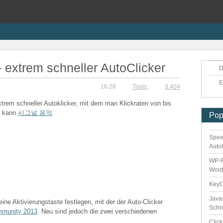
 extrem schneller AutoClicker
D
E
16:28
Tools
,
3.404
xtrem schneller Autoklicker, mit dem man Klickraten von bis
n kann
시그널 음악
.
Pop
Spee
Auto
WP-F
Word
Key
Java
eine Aktivierungstaste festlegen, mit der der Auto-Clicker
Schn
mmunity 2013
. Neu sind jedoch die zwei verschiedenen
Clic