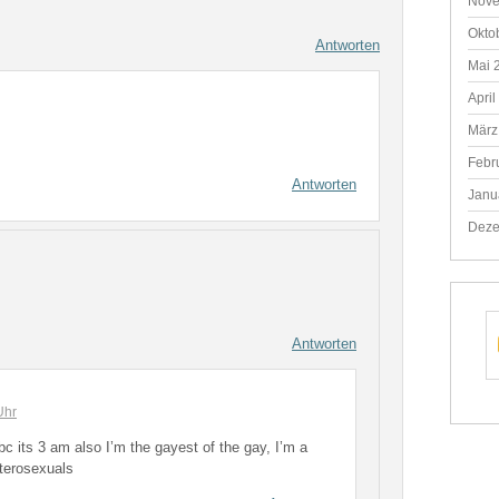
Nove
Okto
Antworten
Mai 
April
März
Febr
Antworten
Janu
Deze
Antworten
Uhr
bc its 3 am also I’m the gayest of the gay, I’m a
erosexuals