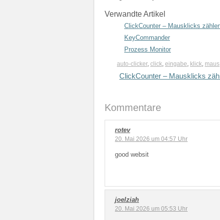
Verwandte Artikel
ClickCounter – Mausklicks zähle
KeyCommander
Prozess Monitor
auto-clicker
,
click
,
eingabe
,
klick
,
maus
ClickCounter – Mausklicks zäh
Kommentare
rotev
20. Mai 2026 um 04:57 Uhr
good websit
joelziah
20. Mai 2026 um 05:53 Uhr