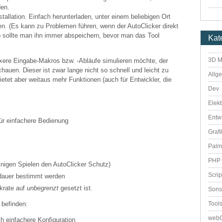
den.
stallation. Einfach herunterladen, unter einem beliebigen Ort
ten. (Es kann zu Problemen führen, wenn der AutoClicker direkt
b sollte man ihn immer abspeichern, bevor man das Tool
Kat
3D M
ere Eingabe-Makros bzw. -Abläufe simulieren möchte, der
hauen. Dieser ist zwar lange nicht so schnell und leicht zu
Allg
bietet aber weitaus mehr Funktionen (auch für Entwickler, die
Dev
Elekt
Entw
ür einfachere Bedienung
Grafi
Palm
PHP 
einigen Spielen den AutoClicker Schutz)
Scri
dauer bestimmt werden
ckrate auf
unbegrenzt
gesetzt ist.
Sons
Tool
 befinden:
webO
ch einfachere Konfiguration