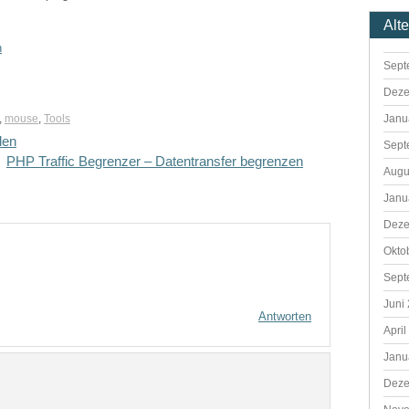
Alt
n
Sept
Deze
Janu
,
mouse
,
Tools
len
Sept
PHP Traffic Begrenzer – Datentransfer begrenzen
Augu
Janu
Deze
Okto
Sept
Juni
Antworten
April
Janu
Deze