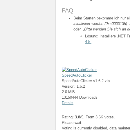
FAQ
Beim Starten bekomme ich nur ei
initialisiert werden (0xc0000135
oder „
Bitte wenden Sie sich an d
Lösung: Installiere .NET 
4.5
SpeedAutoClicker
SpeedAutoClicker-v1.6.2.zip
Version: 1.6.2
2.0 MiB
13150444 Downloads
Details
Rating:
3.8
/5. From 3.6K votes.
Please wait...
Voting is currently disabled, data maint