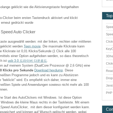
olange geklickt wie die Aktivierungstaste festgehalten
Top
o-Clicker beim ersten Tastendruck aktiviert und klickt
e erneut gedrückt wurde
Spee
Spee
ste ausgewählt werden: mit der linken, rechten oder mittleren
Clic
 geklickt werden
Teen movie
. Die maximale Klickrate kann
Key
e Klickrate ist 0,01 Klicks/Sekunde (1 Click alle 100
ittels einer Option aufgehoben werden, so dass theoretisch
3Dhe
ch ist
usb 3.0 드라이버 다운로드
.
Clic
n auf meinem System (DualCore Prozessor @ 2,6 GHz) eine
0 Klicks pro Sekunde
Download hexdump
. Diese
Rea
e meißten Programme jedoch und es kann zu Abstürzen
Dro
beklickt” wird. Es empfiehlt sich daher, immer eine
 meißten Spiele und Anwendungen sowieso nicht mehr als 100
Java
önnen.
PHP 
che Start des AutoClickers mit Windows. Ist diese Option
n Windows die kleine Maus rechts in der Taskleiste. Mit einem
s
Speed AutoClicker
, mit dem dieser konfiguriert werden kann.
Co
gespeichert und können auf Wunsch gelöscht werden, wobei