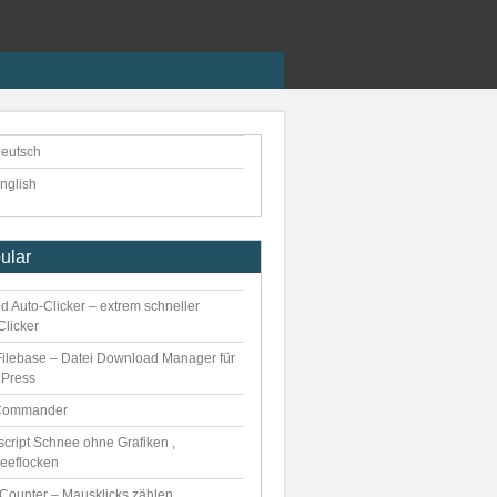
eutsch
nglish
ular
d Auto-Clicker – extrem schneller
Clicker
ilebase – Datei Download Manager für
Press
Commander
script Schnee ohne Grafiken ,
eeflocken
kCounter – Mausklicks zählen