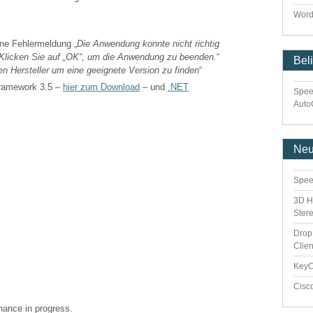
Word
ne Fehlermeldung „
Die Anwendung konnte nicht richtig
). Klicken Sie auf „OK“, um die Anwendung zu beenden.
“
Bel
en Hersteller um eine geeignete Version zu finden
“
Framework 3.5 –
hier zum Download
– und
.NET
Spee
Auto
Ne
Spee
3D H
Ster
Drop
Clie
Key
Cisc
enance in progress.