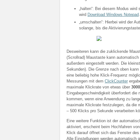
„halten“: Bei diesem Modus wird s
wird
Download Windows Notepad
.
„umschalten“: Hierbei wird der Aut
solange, bis die Aktivierungstast
Desweiteren kann die zuklickende Mausta
(Scrollrad) Maustaste kann automatisch
außerdem eingestellt werden. Die kleinst
Sekunden). Die Grenze nach oben kann m
eine beliebig hohe Klick-Frequenz mögli
Messungen mit dem
ClickCounter
ergabe
maximale Klickrate von etwas über
3000
Eingabegeschwindigkeit überfordert di
kommen, wenn eine Anwendung zu lange “
maximale Klickrate festzulegen, da die
– 500 Klicks pro Sekunde verarbeiten k
Eine weitere Funktion ist der automatis
aktiviert, erscheint beim Hochfahren vo
Klick darauf öffnet sich das Fenster de
Alle Einstellungen werden automatisch 