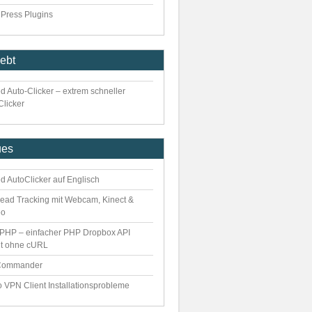
Press Plugins
iebt
d Auto-Clicker – extrem schneller
Clicker
ues
d AutoClicker auf Englisch
ead Tracking mit Webcam, Kinect &
eo
PHP – einfacher PHP Dropbox API
nt ohne cURL
Commander
o VPN Client Installationsprobleme