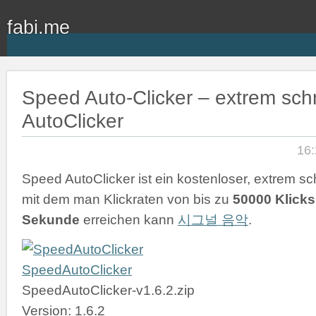
fabi.me
Speed Auto-Clicker – extrem schn
AutoClicker
16:
Speed AutoClicker ist ein kostenloser, extrem sch
mit dem man Klickraten von bis zu
50000 Klicks
Sekunde
erreichen kann
시그널 음악
.
SpeedAutoClicker
SpeedAutoClicker-v1.6.2.zip
Version: 1.6.2