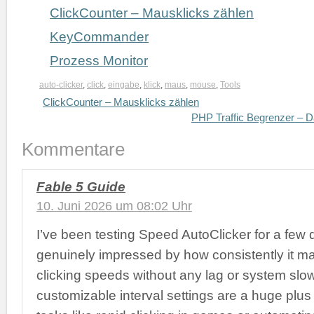
ClickCounter – Mausklicks zählen
KeyCommander
Prozess Monitor
auto-clicker
,
click
,
eingabe
,
klick
,
maus
,
mouse
,
Tools
ClickCounter – Mausklicks zählen
PHP Traffic Begrenzer – D
Kommentare
Fable 5 Guide
10. Juni 2026 um 08:02 Uhr
I’ve been testing Speed AutoClicker for a few
genuinely impressed by how consistently it ma
clicking speeds without any lag or system sl
customizable interval settings are a huge plus 