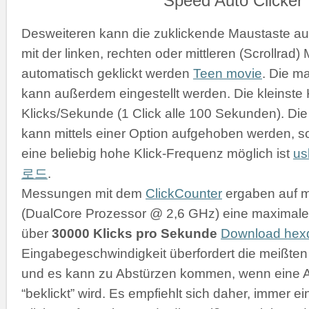
Desweiteren kann die zuklickende Maustaste a
mit der linken, rechten oder mittleren (Scrollrad
automatisch geklickt werden
Teen movie
. Die m
kann außerdem eingestellt werden. Die kleinste K
Klicks/Sekunde (1 Click alle 100 Sekunden). D
kann mittels einer Option aufgehoben werden, s
eine beliebig hohe Klick-Frequenz möglich ist
u
로드
.
Messungen mit dem
ClickCounter
ergaben auf 
(DualCore Prozessor @ 2,6 GHz) eine maximale 
über
30000 Klicks pro Sekunde
Download he
Eingabegeschwindigkeit überfordert die meißt
und es kann zu Abstürzen kommen, wenn eine 
“beklickt” wird. Es empfiehlt sich daher, immer 