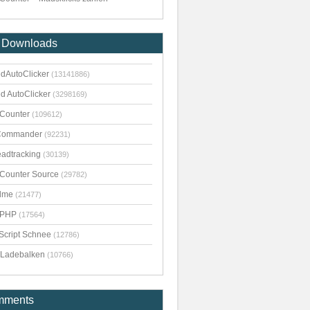
 Downloads
dAutoClicker
(13141886)
d AutoClicker
(3298169)
kCounter
(109612)
Commander
(92231)
adtracking
(30139)
kCounter Source
(29782)
dme
(21477)
pPHP
(17564)
Script Schnee
(12786)
Ladebalken
(10766)
mments