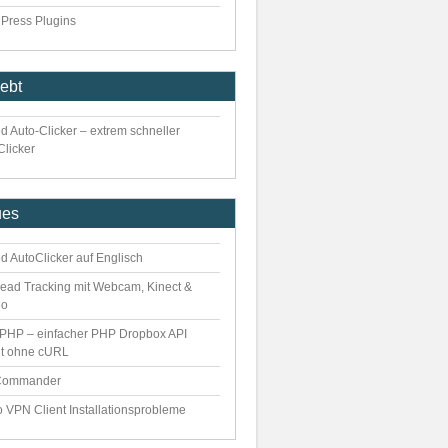
Press Plugins
iebt
d Auto-Clicker – extrem schneller
Clicker
ues
d AutoClicker auf Englisch
ead Tracking mit Webcam, Kinect &
eo
PHP – einfacher PHP Dropbox API
nt ohne cURL
Commander
o VPN Client Installationsprobleme