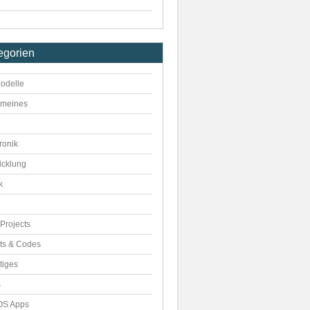
egorien
odelle
emeines
ronik
icklung
k
Projects
pts & Codes
tiges
s
S Apps