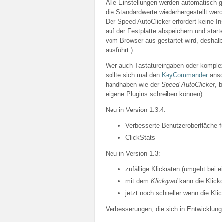
Alle Einstellungen werden automatisch 
die Standardwerte wiederhergestellt wer
Der Speed AutoClicker erfordert keine In
auf der Festplatte abspeichern und star
vom Browser aus gestartet wird, deshal
ausführt.)
Wer auch Tastatureingaben oder komplex
sollte sich mal den
KeyCommander
ansc
handhaben wie der
Speed AutoClicker
, 
eigene Plugins schreiben können).
Neu in Version 1.3.4:
Verbesserte Benutzeroberfläche f
ClickStats
Neu in Version 1.3:
zufällige Klickraten (umgeht bei 
mit dem
Klickgrad
kann die Klick
jetzt noch schneller wenn die Kli
Verbesserungen, die sich in Entwicklung