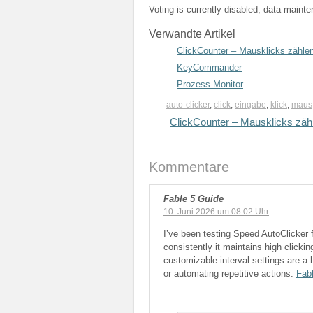
Voting is currently disabled, data maint
Verwandte Artikel
ClickCounter – Mausklicks zähle
KeyCommander
Prozess Monitor
auto-clicker
,
click
,
eingabe
,
klick
,
maus
ClickCounter – Mausklicks zäh
Kommentare
Fable 5 Guide
10. Juni 2026 um 08:02 Uhr
I’ve been testing Speed AutoClicker
consistently it maintains high click
customizable interval settings are a h
or automating repetitive actions.
Fab