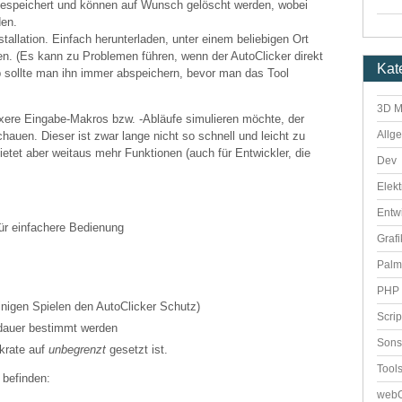
gespeichert und können auf Wunsch gelöscht werden, wobei
den.
stallation. Einfach herunterladen, unter einem beliebigen Ort
ten. (Es kann zu Problemen führen, wenn der AutoClicker direkt
Kat
b sollte man ihn immer abspeichern, bevor man das Tool
3D M
ere Eingabe-Makros bzw. -Abläufe simulieren möchte, der
Allg
hauen. Dieser ist zwar lange nicht so schnell und leicht zu
bietet aber weitaus mehr Funktionen (auch für Entwickler, die
Dev
Elekt
Entw
ür einfachere Bedienung
Grafi
Palm
PHP 
einigen Spielen den AutoClicker Schutz)
Scri
dauer bestimmt werden
Sons
ckrate auf
unbegrenzt
gesetzt ist.
Tool
 befinden:
webO