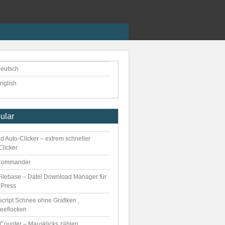
eutsch
nglish
ular
d Auto-Clicker – extrem schneller
Clicker
Commander
ilebase – Datei Download Manager für
Press
script Schnee ohne Grafiken ,
eeflocken
kCounter – Mausklicks zählen