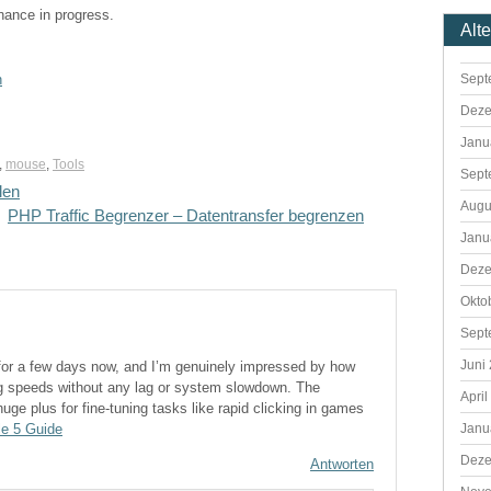
enance in progress.
Alt
Sept
n
Deze
Janu
,
mouse
,
Tools
Sept
len
Augu
PHP Traffic Begrenzer – Datentransfer begrenzen
Janu
Deze
Okto
Sept
Juni
 for a few days now, and I’m genuinely impressed by how
ing speeds without any lag or system slowdown. The
April
uge plus for fine-tuning tasks like rapid clicking in games
le 5 Guide
Janu
Deze
Antworten