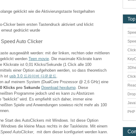
olange geklickt wie die Aktivierungstaste festgehalten
Top
o-Clicker beim ersten Tastendruck aktiviert und klickt
e erneut gedrückt wurde
Spee
Spee
Clic
ste ausgewählt werden: mit der linken, rechten oder mittleren
 geklickt werden
Teen movie
. Die maximale Klickrate kann
Key
e Klickrate ist 0,01 Klicks/Sekunde (1 Click alle 100
3Dhe
ittels einer Option aufgehoben werden, so dass theoretisch
ch ist
usb 3.0 드라이버 다운로드
.
Clic
n auf meinem System (DualCore Prozessor @ 2,6 GHz) eine
Rea
0 Klicks pro Sekunde
Download hexdump
. Diese
e meißten Programme jedoch und es kann zu Abstürzen
Dro
beklickt” wird. Es empfiehlt sich daher, immer eine
Java
 meißten Spiele und Anwendungen sowieso nicht mehr als 100
önnen.
PHP 
che Start des AutoClickers mit Windows. Ist diese Option
n Windows die kleine Maus rechts in der Taskleiste. Mit einem
Co
s
Speed AutoClicker
, mit dem dieser konfiguriert werden kann.