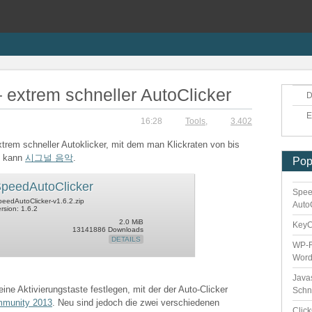
 extrem schneller AutoClicker
D
E
16:28
Tools
,
3.402
xtrem schneller Autoklicker, mit dem man Klickraten von bis
n kann
시그널 음악
.
Pop
peedAutoClicker
Spee
eedAutoClicker-v1.6.2.zip
Auto
rsion: 1.6.2
2.0 MiB
Key
13141886 Downloads
DETAILS
WP-F
Word
Java
eine Aktivierungstaste festlegen, mit der der Auto-Clicker
Schn
mmunity 2013
. Neu sind jedoch die zwei verschiedenen
Clic