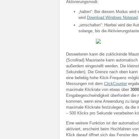
Aktivierungsmodi:
„halten“: Bei diesem Modus wird s
wird
Download Windows Notepad
.
„umschalten“: Hierbei wird der Aut
solange, bis die Aktivierungstast
Desweiteren kann die zuklickende Mausta
(Scrollrad) Maustaste kann automatisch
außerdem eingestellt werden. Die kleinst
Sekunden). Die Grenze nach oben kann m
eine beliebig hohe Klick-Frequenz mögli
Messungen mit dem
ClickCounter
ergabe
maximale Klickrate von etwas über
3000
Eingabegeschwindigkeit überfordert di
kommen, wenn eine Anwendung zu lange “
maximale Klickrate festzulegen, da die
– 500 Klicks pro Sekunde verarbeiten k
Eine weitere Funktion ist der automatis
aktiviert, erscheint beim Hochfahren vo
Klick darauf öffnet sich das Fenster de