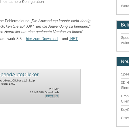
ch einfachere Konfiguration
Word
ne Fehlermeldung „
Die Anwendung konnte nicht richtig
Bel
). Klicken Sie auf „OK“, um die Anwendung zu beenden.
“
en Hersteller um eine geeignete Version zu finden
“
Spee
Framework 3.5 –
hier zum Download
– und
.NET
Auto
Ne
peedAutoClicker
Spee
eedAutoClicker-v1.6.2.zip
3D H
rsion: 1.6.2
Ster
2.0 MiB
13141886 Downloads
Drop
DETAILS
Clie
Key
Cisc