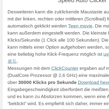
Desweiteren kann die zuklickende Maustaste a
mit der linken, rechten oder mittleren (Scrollrad
automatisch geklickt werden
Teen movie
. Die m
kann außerdem eingestellt werden. Die kleinste K
Klicks/Sekunde (1 Click alle 100 Sekunden). D
kann mittels einer Option aufgehoben werden, s
eine beliebig hohe Klick-Frequenz möglich ist
u
로드
.
Messungen mit dem
ClickCounter
ergaben auf 
(DualCore Prozessor @ 2,6 GHz) eine maximale 
über
30000 Klicks pro Sekunde
Download he
Eingabegeschwindigkeit überfordert die meißt
und es kann zu Abstürzen kommen, wenn eine 
“beklickt” wird. Es empfiehlt sich daher, immer 