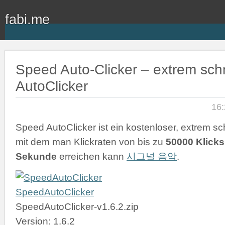
fabi.me
Speed Auto-Clicker – extrem schn
AutoClicker
16:
Speed AutoClicker ist ein kostenloser, extrem sch
mit dem man Klickraten von bis zu
50000 Klicks
Sekunde
erreichen kann
시그널 음악
.
SpeedAutoClicker
SpeedAutoClicker-v1.6.2.zip
Version: 1.6.2