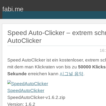
fabi.me
Speed Auto-Clicker – extrem schn
AutoClicker
16:
Speed AutoClicker ist ein kostenloser, extrem sch
mit dem man Klickraten von bis zu
50000 Klicks
Sekunde
erreichen kann
시그널 음악
.
SpeedAutoClicker
SpeedAutoClicker-v1.6.2.zip
Version: 1.6.2