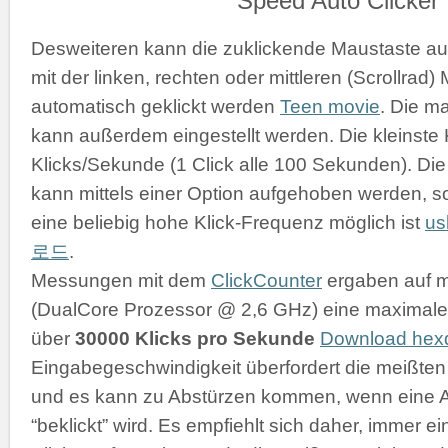
Desweiteren kann die zuklickende Maustaste a
mit der linken, rechten oder mittleren (Scrollrad
automatisch geklickt werden
Teen movie
. Die m
kann außerdem eingestellt werden. Die kleinste K
Klicks/Sekunde (1 Click alle 100 Sekunden). D
kann mittels einer Option aufgehoben werden, s
eine beliebig hohe Klick-Frequenz möglich ist
u
로드
.
Messungen mit dem
ClickCounter
ergaben auf 
(DualCore Prozessor @ 2,6 GHz) eine maximale 
über
30000 Klicks pro Sekunde
Download he
Eingabegeschwindigkeit überfordert die meißt
und es kann zu Abstürzen kommen, wenn eine 
“beklickt” wird. Es empfiehlt sich daher, immer 