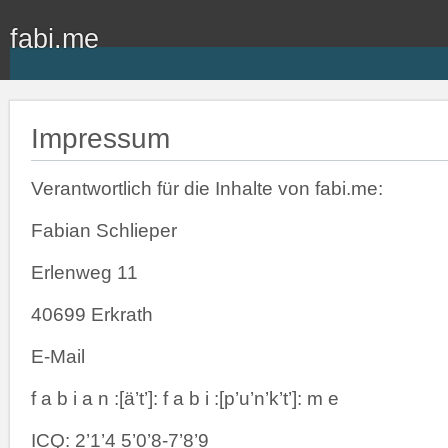
fabi.me
Impressum
Verantwortlich für die Inhalte von fabi.me:
Fabian Schlieper
Erlenweg 11
40699 Erkrath
E-Mail
f a b i a n :[ä’t’]: f a b i :[p’u’n’k’t’]: m e
ICQ: 2’1’4 5’0’8-7’8’9