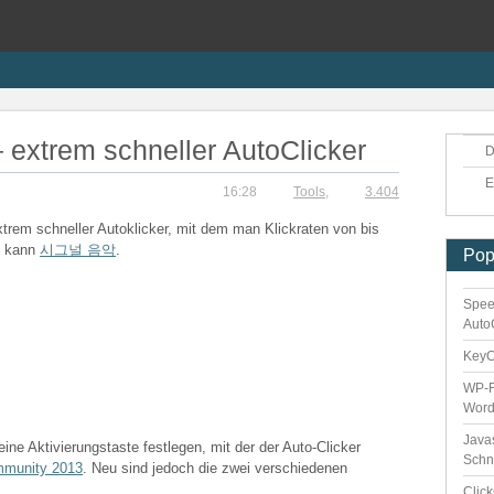
 extrem schneller AutoClicker
D
E
16:28
Tools
,
3.404
xtrem schneller Autoklicker, mit dem man Klickraten von bis
n kann
시그널 음악
.
Pop
Spee
Auto
Key
WP-F
Word
Java
eine Aktivierungstaste festlegen, mit der der Auto-Clicker
Schn
mmunity 2013
. Neu sind jedoch die zwei verschiedenen
Clic