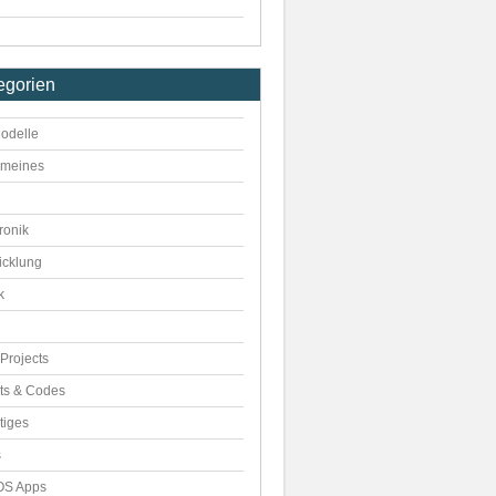
egorien
odelle
emeines
ronik
icklung
k
Projects
pts & Codes
tiges
s
S Apps