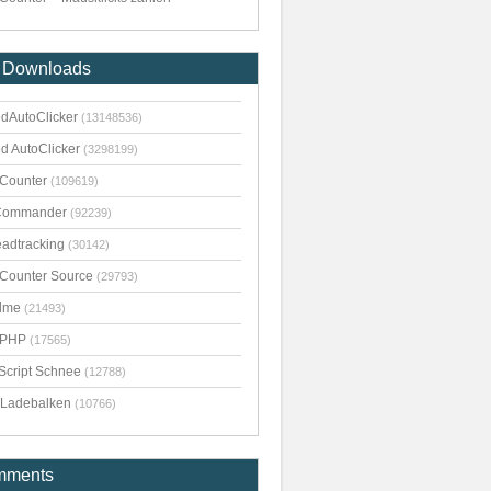
 Downloads
dAutoClicker
(13148536)
d AutoClicker
(3298199)
kCounter
(109619)
Commander
(92239)
adtracking
(30142)
kCounter Source
(29793)
dme
(21493)
pPHP
(17565)
Script Schnee
(12788)
Ladebalken
(10766)
mments