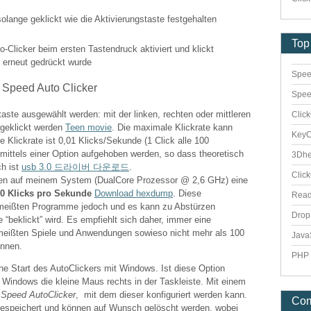
olange geklickt wie die Aktivierungstaste festgehalten
Top
o-Clicker beim ersten Tastendruck aktiviert und klickt
e erneut gedrückt wurde
Spee
Spee
ste ausgewählt werden: mit der linken, rechten oder mittleren
Clic
 geklickt werden
Teen movie
. Die maximale Klickrate kann
Key
e Klickrate ist 0,01 Klicks/Sekunde (1 Click alle 100
ittels einer Option aufgehoben werden, so dass theoretisch
3Dhe
ch ist
usb 3.0 드라이버 다운로드
.
Clic
n auf meinem System (DualCore Prozessor @ 2,6 GHz) eine
0 Klicks pro Sekunde
Download hexdump
. Diese
Rea
e meißten Programme jedoch und es kann zu Abstürzen
Dro
beklickt” wird. Es empfiehlt sich daher, immer eine
 meißten Spiele und Anwendungen sowieso nicht mehr als 100
Java
önnen.
PHP 
che Start des AutoClickers mit Windows. Ist diese Option
n Windows die kleine Maus rechts in der Taskleiste. Mit einem
s
Speed AutoClicker
, mit dem dieser konfiguriert werden kann.
Co
gespeichert und können auf Wunsch gelöscht werden, wobei