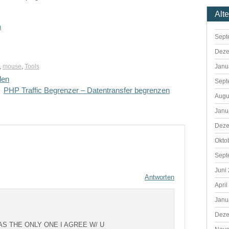
Alt
n
Sept
Deze
Janu
,
mouse
,
Tools
len
Sept
PHP Traffic Begrenzer – Datentransfer begrenzen
Augu
Janu
Deze
Okto
Sept
Juni
Antworten
April
Janu
Deze
AS THE ONLY ONE I AGREE W/ U