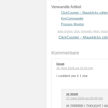
Verwandte Artikel
ClickCounter – Mausklicks zähle
KeyCommander
Prozess Monitor
auto-clicker
,
click
,
eingabe
,
klick
,
maus
ClickCounter – Mausklicks zäh
Kommentare
lucas
25. April 2026 um 22:03 Uhr
i couldent use it 1 star
ur mom
27. April 2026 um 20:49 Uhr
IK FRRRRR I THOUGHT I W