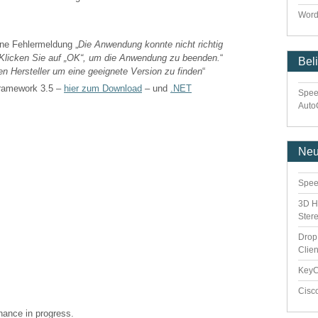
Word
ne Fehlermeldung „
Die Anwendung konnte nicht richtig
). Klicken Sie auf „OK“, um die Anwendung zu beenden.
“
Bel
en Hersteller um eine geeignete Version zu finden
“
Framework 3.5 –
hier zum Download
– und
.NET
Spee
Auto
Ne
Spee
3D H
Ster
Drop
Clie
Key
Cisc
enance in progress.