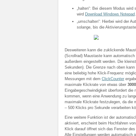
„halten“: Bei diesem Modus wird s
wird
Download Windows Notepad
.
„umschalten“: Hierbei wird der Aut
solange, bis die Aktivierungstast
Desweiteren kann die zuklickende Mausta
(Scrollrad) Maustaste kann automatisch
außerdem eingestellt werden. Die kleinst
Sekunden). Die Grenze nach oben kann m
eine beliebig hohe Klick-Frequenz mögli
Messungen mit dem
ClickCounter
ergabe
maximale Klickrate von etwas über
3000
Eingabegeschwindigkeit überfordert di
kommen, wenn eine Anwendung zu lange “
maximale Klickrate festzulegen, da die
– 500 Klicks pro Sekunde verarbeiten k
Eine weitere Funktion ist der automatis
aktiviert, erscheint beim Hochfahren vo
Klick darauf öffnet sich das Fenster de
Alle Einstellungen werden automatisch 