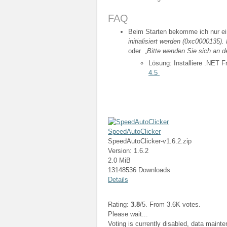
FAQ
Beim Starten bekomme ich nur ei
initialisiert werden (0xc0000135
oder „
Bitte wenden Sie sich an d
Lösung: Installiere .NET 
4.5
SpeedAutoClicker
SpeedAutoClicker-v1.6.2.zip
Version: 1.6.2
2.0 MiB
13148536 Downloads
Details
Rating:
3.8
/5. From 3.6K votes.
Please wait...
Voting is currently disabled, data maint