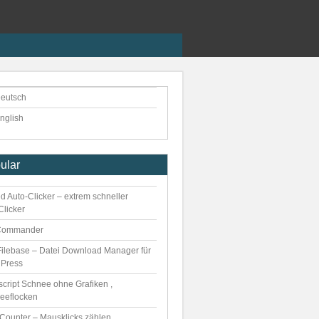
eutsch
nglish
ular
d Auto-Clicker – extrem schneller
Clicker
Commander
ilebase – Datei Download Manager für
Press
script Schnee ohne Grafiken ,
eeflocken
kCounter – Mausklicks zählen