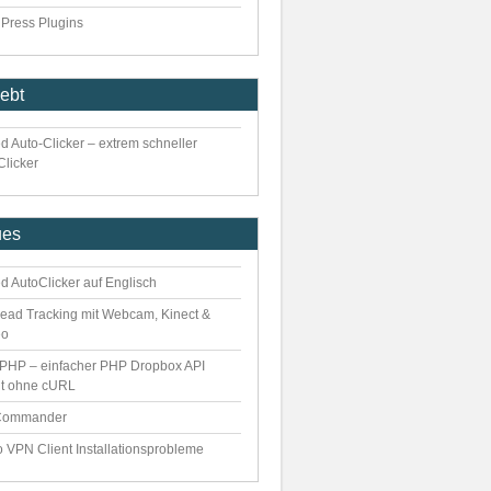
Press Plugins
iebt
d Auto-Clicker – extrem schneller
Clicker
ues
d AutoClicker auf Englisch
ead Tracking mit Webcam, Kinect &
eo
PHP – einfacher PHP Dropbox API
nt ohne cURL
Commander
o VPN Client Installationsprobleme