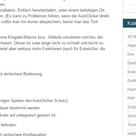
den.
stallation. Einfach herunterladen, unter einem beliebigen Ort
ten. (Es kann zu Problemen führen, wenn der AutoClicker direkt
b sollte man ihn immer abspeichern, bevor man das Tool
Kat
3D M
ere Eingabe-Makros bzw. -Abläufe simulieren möchte, der
hauen. Dieser ist zwar lange nicht so schnell und leicht zu
Allg
bietet aber weitaus mehr Funktionen (auch für Entwickler, die
Dev
Elekt
Entw
ür einfachere Bedienung
Grafi
Palm
PHP 
einigen Spielen den AutoClicker Schutz)
Scri
dauer bestimmt werden
ckrate auf
unbegrenzt
gesetzt ist.
Sons
Tool
 befinden:
webO
ch einfachere Konfiguration