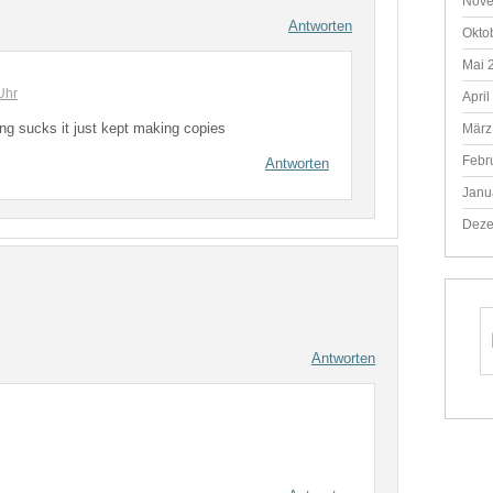
Nove
Antworten
Okto
Mai 
Uhr
April
thing sucks it just kept making copies
März
Febr
Antworten
Janu
Deze
Antworten