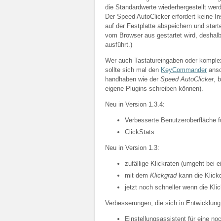
die Standardwerte wiederhergestellt wer
Der Speed AutoClicker erfordert keine In
auf der Festplatte abspeichern und star
vom Browser aus gestartet wird, deshal
ausführt.)
Wer auch Tastatureingaben oder komplex
sollte sich mal den
KeyCommander
ansc
handhaben wie der
Speed AutoClicker
, 
eigene Plugins schreiben können).
Neu in Version 1.3.4:
Verbesserte Benutzeroberfläche f
ClickStats
Neu in Version 1.3:
zufällige Klickraten (umgeht bei 
mit dem
Klickgrad
kann die Klick
jetzt noch schneller wenn die Kli
Verbesserungen, die sich in Entwicklung
Einstellungsassistent für eine no