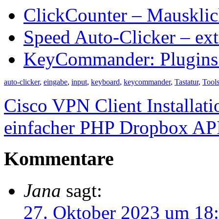
ClickCounter – Mausklic
Speed Auto-Clicker – ext
KeyCommander: Plugins 
auto-clicker
,
eingabe
,
input
,
keyboard
,
keycommander
,
Tastatur
,
Tool
Cisco VPN Client Installat
einfacher PHP Dropbox AP
Kommentare
Jana
sagt:
27. Oktober 2023 um 18