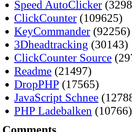
Speed AutoClicker
(3298
ClickCounter
(109625)
KeyCommander
(92256)
3Dheadtracking
(30143)
ClickCounter Source
(29
Readme
(21497)
DropPHP
(17565)
JavaScript Schnee
(1278
PHP Ladebalken
(10766)
Comments