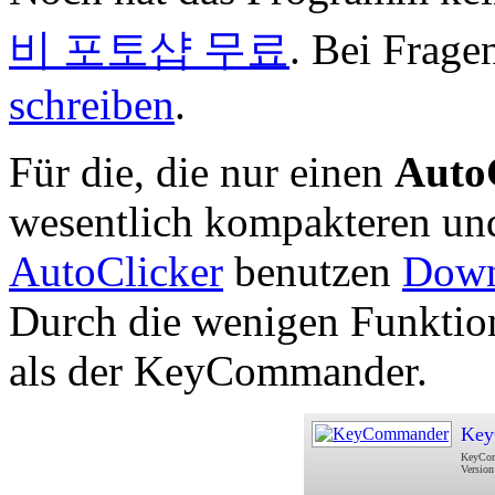
비 포토샵 무료
. Bei Frage
schreiben
.
Für die, die nur einen
Auto
wesentlich kompakteren und
AutoClicker
benutzen
Down
Durch die wenigen Funktion
als der KeyCommander.
Key
KeyCom
Version