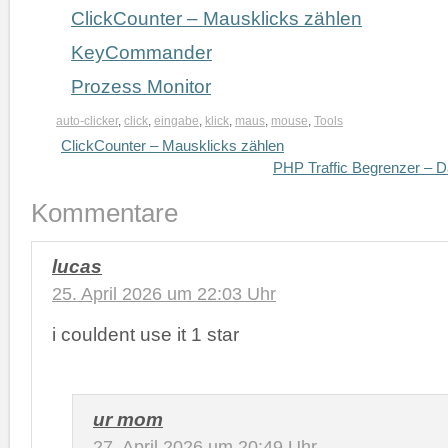
ClickCounter – Mausklicks zählen
KeyCommander
Prozess Monitor
auto-clicker
,
click
,
eingabe
,
klick
,
maus
,
mouse
,
Tools
ClickCounter – Mausklicks zählen
PHP Traffic Begrenzer – D
Kommentare
lucas
25. April 2026 um 22:03 Uhr
i couldent use it 1 star
ur mom
27. April 2026 um 20:49 Uhr