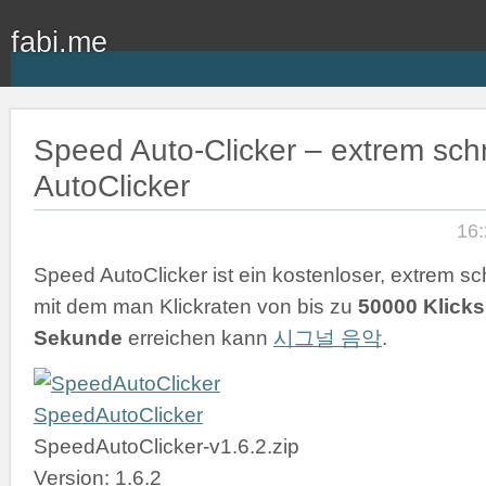
fabi.me
Speed Auto-Clicker – extrem schn
AutoClicker
16:
Speed AutoClicker ist ein kostenloser, extrem sch
mit dem man Klickraten von bis zu
50000 Klicks
Sekunde
erreichen kann
시그널 음악
.
SpeedAutoClicker
SpeedAutoClicker-v1.6.2.zip
Version: 1.6.2