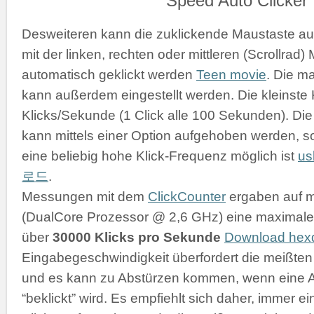
Desweiteren kann die zuklickende Maustaste a
mit der linken, rechten oder mittleren (Scrollrad
automatisch geklickt werden
Teen movie
. Die m
kann außerdem eingestellt werden. Die kleinste K
Klicks/Sekunde (1 Click alle 100 Sekunden). D
kann mittels einer Option aufgehoben werden, s
eine beliebig hohe Klick-Frequenz möglich ist
u
로드
.
Messungen mit dem
ClickCounter
ergaben auf 
(DualCore Prozessor @ 2,6 GHz) eine maximale 
über
30000 Klicks pro Sekunde
Download he
Eingabegeschwindigkeit überfordert die meißt
und es kann zu Abstürzen kommen, wenn eine 
“beklickt” wird. Es empfiehlt sich daher, immer 