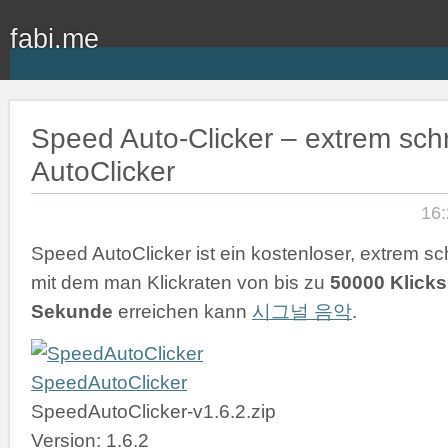
fabi.me
Speed Auto-Clicker – extrem schn
AutoClicker
16:
Speed AutoClicker ist ein kostenloser, extrem sch
mit dem man Klickraten von bis zu
50000 Klicks
Sekunde
erreichen kann
시그널 음악
.
SpeedAutoClicker
SpeedAutoClicker-v1.6.2.zip
Version: 1.6.2