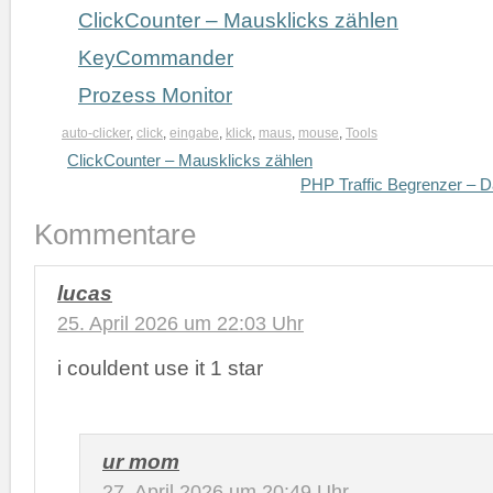
ClickCounter – Mausklicks zählen
KeyCommander
Prozess Monitor
auto-clicker
,
click
,
eingabe
,
klick
,
maus
,
mouse
,
Tools
ClickCounter – Mausklicks zählen
PHP Traffic Begrenzer – D
Kommentare
lucas
25. April 2026 um 22:03 Uhr
i couldent use it 1 star
ur mom
27. April 2026 um 20:49 Uhr