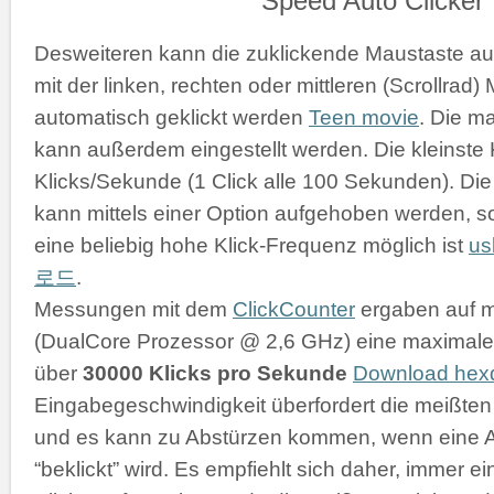
Desweiteren kann die zuklickende Maustaste a
mit der linken, rechten oder mittleren (Scrollrad
automatisch geklickt werden
Teen movie
. Die m
kann außerdem eingestellt werden. Die kleinste K
Klicks/Sekunde (1 Click alle 100 Sekunden). D
kann mittels einer Option aufgehoben werden, s
eine beliebig hohe Klick-Frequenz möglich ist
u
로드
.
Messungen mit dem
ClickCounter
ergaben auf 
(DualCore Prozessor @ 2,6 GHz) eine maximale 
über
30000 Klicks pro Sekunde
Download he
Eingabegeschwindigkeit überfordert die meißt
und es kann zu Abstürzen kommen, wenn eine 
“beklickt” wird. Es empfiehlt sich daher, immer 