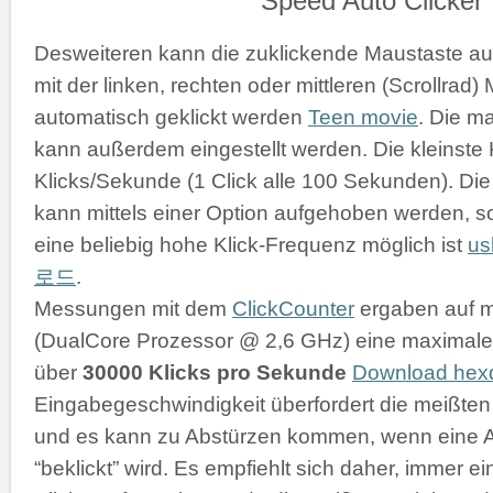
Desweiteren kann die zuklickende Maustaste a
mit der linken, rechten oder mittleren (Scrollrad
automatisch geklickt werden
Teen movie
. Die m
kann außerdem eingestellt werden. Die kleinste K
Klicks/Sekunde (1 Click alle 100 Sekunden). D
kann mittels einer Option aufgehoben werden, s
eine beliebig hohe Klick-Frequenz möglich ist
u
로드
.
Messungen mit dem
ClickCounter
ergaben auf 
(DualCore Prozessor @ 2,6 GHz) eine maximale 
über
30000 Klicks pro Sekunde
Download he
Eingabegeschwindigkeit überfordert die meißt
und es kann zu Abstürzen kommen, wenn eine 
“beklickt” wird. Es empfiehlt sich daher, immer 