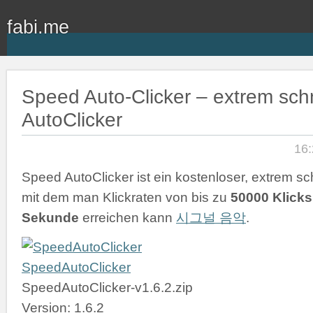
fabi.me
Speed Auto-Clicker – extrem schn
AutoClicker
16:
Speed AutoClicker ist ein kostenloser, extrem sch
mit dem man Klickraten von bis zu
50000 Klicks
Sekunde
erreichen kann
시그널 음악
.
SpeedAutoClicker
SpeedAutoClicker-v1.6.2.zip
Version: 1.6.2