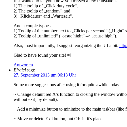
Just wanted to let you know you missed a few translations:
1) The tooltip of „Click duty cycle“,
2) The tooltip of „random“, and
3) „Klickdauer“ and „Wartezeit“.
And a couple typoes:
1) Tooltip of the number next to „Clicks per second“ („Hight“ 
2) Tooltip of „unlimited“ („casue hight“ –> „cause high“).
Also, most importantly, I suggest reorganizing the UI a bit:
http
Glad to have found your site! =]
Antworten
Ejraiel
sagt:
27. September 2013 um 06:13 Uhr
Some more suggestions after using it for quite awhile today:
~ Change default red X’s function to closing the window withou
without exit] by default).
+ Add a minimize button to minimize to the main taskbar (like f
~ Move or delete Exit button, put OK in it’s place.