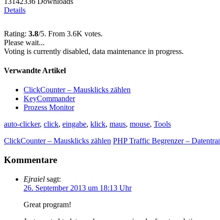
13142336 Downloads
Details
Rating:
3.8
/5. From 3.6K votes.
Please wait...
Voting is currently disabled, data maintenance in progress.
Verwandte Artikel
ClickCounter – Mausklicks zählen
KeyCommander
Prozess Monitor
auto-clicker
,
click
,
eingabe
,
klick
,
maus
,
mouse
,
Tools
ClickCounter – Mausklicks zählen
PHP Traffic Begrenzer – Datentra
Kommentare
Ejraiel
sagt:
26. September 2013 um 18:13 Uhr
Great program!