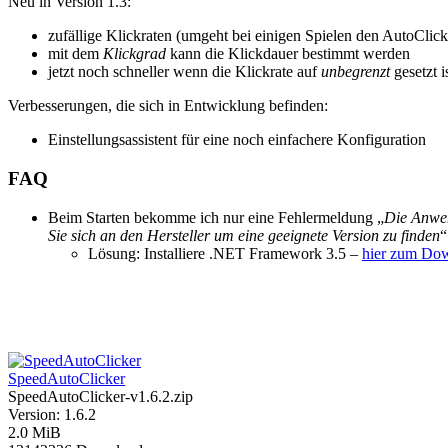
Neu in Version 1.3:
zufällige Klickraten (umgeht bei einigen Spielen den AutoClick
mit dem
Klickgrad
kann die Klickdauer bestimmt werden
jetzt noch schneller wenn die Klickrate auf
unbegrenzt
gesetzt is
Verbesserungen, die sich in Entwicklung befinden:
Einstellungsassistent für eine noch einfachere Konfiguration
FAQ
Beim Starten bekomme ich nur eine Fehlermeldung „
Die Anwen
Sie sich an den Hersteller um eine geeignete Version zu finden
“
Lösung: Installiere .NET Framework 3.5 –
hier zum Do
SpeedAutoClicker
SpeedAutoClicker-v1.6.2.zip
Version: 1.6.2
2.0 MiB