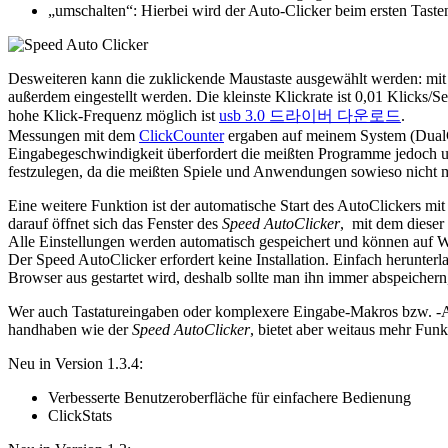
„umschalten“: Hierbei wird der Auto-Clicker beim ersten Tasten
Desweiteren kann die zuklickende Maustaste ausgewählt werden: mit d
außerdem eingestellt werden. Die kleinste Klickrate ist 0,01 Klicks/
hohe Klick-Frequenz möglich ist
usb 3.0 드라이버 다운로드
.
Messungen mit dem
ClickCounter
ergaben auf meinem System (DualC
Eingabegeschwindigkeit überfordert die meißten Programme jedoch u
festzulegen, da die meißten Spiele und Anwendungen sowieso nicht m
Eine weitere Funktion ist der automatische Start des AutoClickers mi
darauf öffnet sich das Fenster des
Speed AutoClicker
, mit dem dieser
Alle Einstellungen werden automatisch gespeichert und können auf W
Der Speed AutoClicker erfordert keine Installation. Einfach herunter
Browser aus gestartet wird, deshalb sollte man ihn immer abspeichern
Wer auch Tastatureingaben oder komplexere Eingabe-Makros bzw. -Ab
handhaben wie der
Speed AutoClicker
, bietet aber weitaus mehr Funk
Neu in Version 1.3.4:
Verbesserte Benutzeroberfläche für einfachere Bedienung
ClickStats