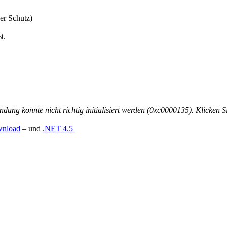
er Schutz)
t.
dung konnte nicht richtig initialisiert werden (0xc0000135). Klicke
wnload
– und
.NET 4.5