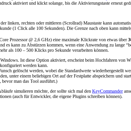
druck aktiviert und klickt solange, bis die Aktivierungstaste erneut ge
er linken, rechten oder mittleren (Scrollrad) Maustaste kann automati
Sekunde (1 Click alle 100 Sekunden). Die Grenze nach oben kann mittels
ore Prozessor @ 2,6 GHz) eine maximale Klickrate von etwas über
3
nd es kann zu Abstürzen kommen, wenn eine Anwendung zu lange “bekl
ehr als 100 – 500 Klicks pro Sekunde verarbeiten können.
t Windows. Ist diese Option aktiviert, erscheint beim Hochfahren von W
 konfiguriert werden kann.
unsch gelöscht werden, wobei die Standardwerte wiederhergestellt we
laden, unter einem beliebigen Ort auf der Festplatte abspeichern und s
, bevor man das Tool ausführt.)
läufe simulieren möchte, der sollte sich mal den
KeyCommander
ansc
tionen (auch für Entwickler, die eigene Plugins schreiben können).