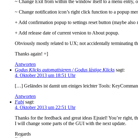
~ Change Exit from within the window itself to a menu entry, or
~ Change notification icon’s right click function to a popup me
+ Add confirmation popup to settings reset button (maybe also
+ Add release date of current version to About popup.
Obviously mostly related to UX; not accidentally terminating th
Thanks again! =]
Antworten
Godus Klicks automatisieren / Godus lästige Klicks
sagt:
4. Oktober 2013 um 18:51 Uhr
[…] Geländes ist damit um einiges leichter Tools: KeyComman
Antworten
Fabi
sagt:
4. Oktober 2013 um 22:51 Uhr
Thanks for the feedback and great ideas Ejraiel! You’re right, 
I will change some parts of the GUI with the next update.
Regards