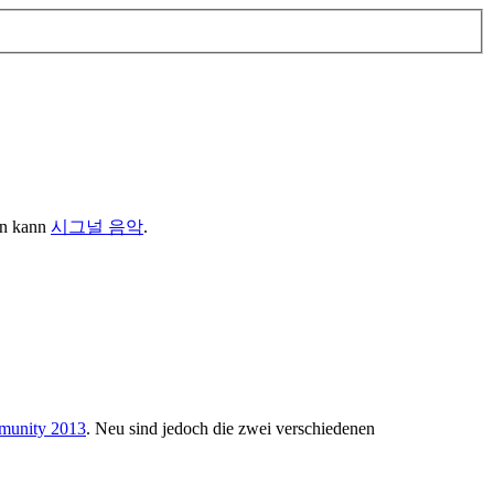
en kann
시그널 음악
.
mmunity 2013
. Neu sind jedoch die zwei verschiedenen