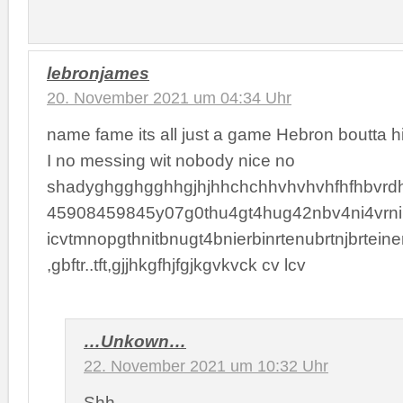
lebronjames
20. November 2021 um 04:34 Uhr
name fame its all just a game Hebron boutta hit
I no messing wit nobody nice no
shadyghgghgghhgjhjhhchchhvhvhvhfhfhbvrdhseh
45908459845y07g0thu4gt4hug42nbv4ni4vrni
icvtmnopgthnitbnugt4bnierbinrtenubrtnjbrteiner
,gbftr..tft,gjjhkgfhjfgjkgvkvck cv lcv
…Unkown…
22. November 2021 um 10:32 Uhr
Shh