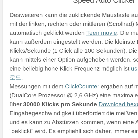
Desweiteren kann die zuklickende Maustaste a
mit der linken, rechten oder mittleren (Scrollrad
automatisch geklickt werden
Teen movie
. Die m
kann außerdem eingestellt werden. Die kleinste K
Klicks/Sekunde (1 Click alle 100 Sekunden). D
kann mittels einer Option aufgehoben werden, s
eine beliebig hohe Klick-Frequenz möglich ist
u
로드
.
Messungen mit dem
ClickCounter
ergaben auf 
(DualCore Prozessor @ 2,6 GHz) eine maximale 
über
30000 Klicks pro Sekunde
Download he
Eingabegeschwindigkeit überfordert die meißt
und es kann zu Abstürzen kommen, wenn eine 
“beklickt” wird. Es empfiehlt sich daher, immer 