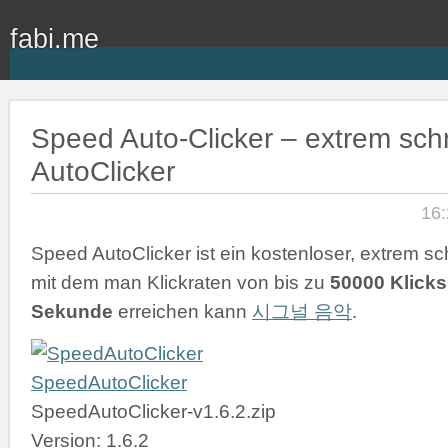
fabi.me
Speed Auto-Clicker – extrem schn
AutoClicker
16:
Speed AutoClicker ist ein kostenloser, extrem sch
mit dem man Klickraten von bis zu
50000 Klicks
Sekunde
erreichen kann
시그널 음악
.
SpeedAutoClicker
SpeedAutoClicker-v1.6.2.zip
Version: 1.6.2