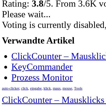
Rating:
3.8
/5. From 3.6K vo
Please wait...
Voting is currently disabled
Verwandte Artikel
ClickCounter – Mausklic
KeyCommander
Prozess Monitor
auto-clicker
,
click
,
eingabe
,
klick
,
maus
,
mouse
,
Tools
ClickCounter – Mausklicks