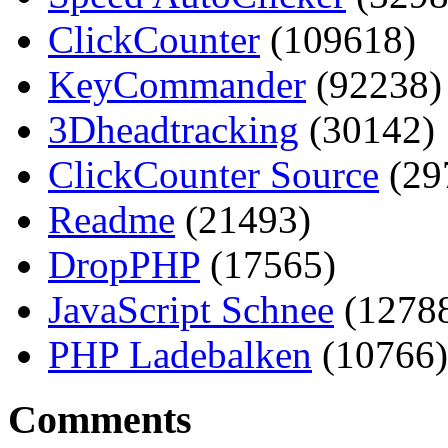
ClickCounter
(109618)
KeyCommander
(92238)
3Dheadtracking
(30142)
ClickCounter Source
(29
Readme
(21493)
DropPHP
(17565)
JavaScript Schnee
(1278
PHP Ladebalken
(10766)
Comments