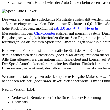
„umschalten“: Hierbei wird der Auto-Clicker beim ersten Tasten
Desweiteren kann die zuklickende Maustaste ausgewählt werden: mit d
außerdem eingestellt werden. Die kleinste Klickrate ist 0,01 Klicks/
hohe Klick-Frequenz möglich ist
usb 3.0 드라이버 다운로드
.
Messungen mit dem
ClickCounter
ergaben auf meinem System (DualC
Eingabegeschwindigkeit überfordert die meißten Programme jedoch u
festzulegen, da die meißten Spiele und Anwendungen sowieso nicht m
Eine weitere Funktion ist der automatische Start des AutoClickers mi
darauf öffnet sich das Fenster des
Speed AutoClicker
, mit dem dieser
Alle Einstellungen werden automatisch gespeichert und können auf W
Der Speed AutoClicker erfordert keine Installation. Einfach herunter
Browser aus gestartet wird, deshalb sollte man ihn immer abspeichern
Wer auch Tastatureingaben oder komplexere Eingabe-Makros bzw. -Ab
handhaben wie der
Speed AutoClicker
, bietet aber weitaus mehr Funk
Neu in Version 1.3.4:
Verbesserte Benutzeroberfläche für einfachere Bedienung
ClickStats