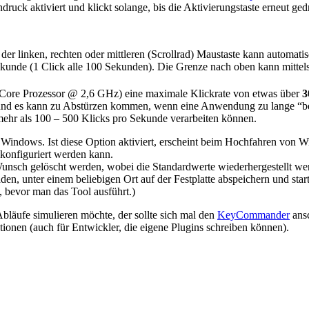
druck aktiviert und klickt solange, bis die Aktivierungstaste erneut ge
er linken, rechten oder mittleren (Scrollrad) Maustaste kann automati
Sekunde (1 Click alle 100 Sekunden). Die Grenze nach oben kann mittels
ore Prozessor @ 2,6 GHz) eine maximale Klickrate von etwas über
3
nd es kann zu Abstürzen kommen, wenn eine Anwendung zu lange “bekl
ehr als 100 – 500 Klicks pro Sekunde verarbeiten können.
t Windows. Ist diese Option aktiviert, erscheint beim Hochfahren von W
 konfiguriert werden kann.
unsch gelöscht werden, wobei die Standardwerte wiederhergestellt we
laden, unter einem beliebigen Ort auf der Festplatte abspeichern und s
, bevor man das Tool ausführt.)
läufe simulieren möchte, der sollte sich mal den
KeyCommander
ansc
tionen (auch für Entwickler, die eigene Plugins schreiben können).