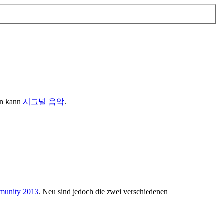
en kann
시그널 음악
.
mmunity 2013
. Neu sind jedoch die zwei verschiedenen