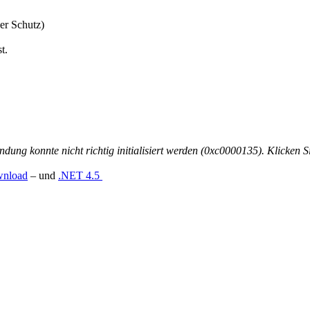
er Schutz)
t.
dung konnte nicht richtig initialisiert werden (0xc0000135). Klicke
wnload
– und
.NET 4.5