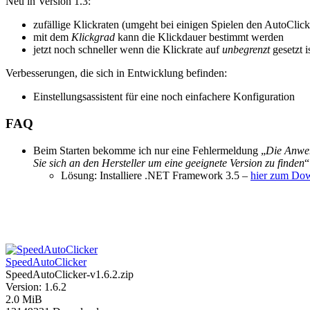
Neu in Version 1.3:
zufällige Klickraten (umgeht bei einigen Spielen den AutoClick
mit dem
Klickgrad
kann die Klickdauer bestimmt werden
jetzt noch schneller wenn die Klickrate auf
unbegrenzt
gesetzt is
Verbesserungen, die sich in Entwicklung befinden:
Einstellungsassistent für eine noch einfachere Konfiguration
FAQ
Beim Starten bekomme ich nur eine Fehlermeldung „
Die Anwen
Sie sich an den Hersteller um eine geeignete Version zu finden
“
Lösung: Installiere .NET Framework 3.5 –
hier zum Do
SpeedAutoClicker
SpeedAutoClicker-v1.6.2.zip
Version: 1.6.2
2.0 MiB