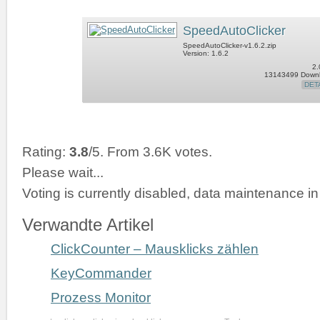
SpeedAutoClicker
SpeedAutoClicker-v1.6.2.zip
Version: 1.6.2
2.
13143499 Down
DET
Rating:
3.8
/5. From 3.6K votes.
Please wait...
Voting is currently disabled, data maintenance in
Verwandte Artikel
ClickCounter – Mausklicks zählen
KeyCommander
Prozess Monitor