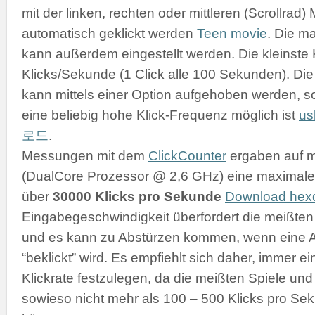
mit der linken, rechten oder mittleren (Scrollrad
automatisch geklickt werden
Teen movie
. Die m
kann außerdem eingestellt werden. Die kleinste K
Klicks/Sekunde (1 Click alle 100 Sekunden). D
kann mittels einer Option aufgehoben werden, s
eine beliebig hohe Klick-Frequenz möglich ist
u
로드
.
Messungen mit dem
ClickCounter
ergaben auf 
(DualCore Prozessor @ 2,6 GHz) eine maximale 
über
30000 Klicks pro Sekunde
Download he
Eingabegeschwindigkeit überfordert die meißt
und es kann zu Abstürzen kommen, wenn eine 
“beklickt” wird. Es empfiehlt sich daher, immer 
Klickrate festzulegen, da die meißten Spiele 
sowieso nicht mehr als 100 – 500 Klicks pro Se