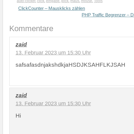
auto-clicker
,
click
,
eingabe
,
klick
,
maus
,
mouse
,
Tools
ClickCounter – Mausklicks zählen
PHP Traffic Begrenzer – D
Kommentare
zaid
13. Februar 2023 um 15:30 Uhr
safsafasdnjakshdkjaHSDJKSAHFLKJSAH
zaid
13. Februar 2023 um 15:30 Uhr
Hi