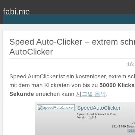
fabi.me
Speed Auto-Clicker – extrem schn
AutoClicker
16:
Speed AutoClicker ist ein kostenloser, extrem sch
mit dem man Klickraten von bis zu
50000 Klicks
Sekunde
erreichen kann
시그널 음악
.
SpeedAutoClicker
SpeedAutoClicker-v1.6.2.zip
Version: 1.6.2
2.
13143499 Down
DET