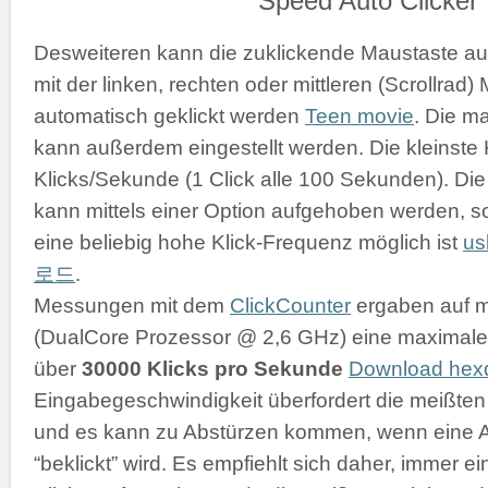
Desweiteren kann die zuklickende Maustaste a
mit der linken, rechten oder mittleren (Scrollrad
automatisch geklickt werden
Teen movie
. Die m
kann außerdem eingestellt werden. Die kleinste K
Klicks/Sekunde (1 Click alle 100 Sekunden). D
kann mittels einer Option aufgehoben werden, s
eine beliebig hohe Klick-Frequenz möglich ist
u
로드
.
Messungen mit dem
ClickCounter
ergaben auf 
(DualCore Prozessor @ 2,6 GHz) eine maximale 
über
30000 Klicks pro Sekunde
Download he
Eingabegeschwindigkeit überfordert die meißt
und es kann zu Abstürzen kommen, wenn eine 
“beklickt” wird. Es empfiehlt sich daher, immer 