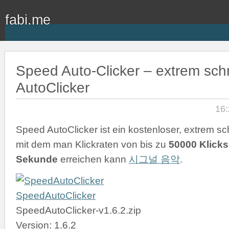
fabi.me
Speed Auto-Clicker – extrem schn
AutoClicker
16:
Speed AutoClicker ist ein kostenloser, extrem sch
mit dem man Klickraten von bis zu
50000 Klicks
Sekunde
erreichen kann
시그널 음악
.
SpeedAutoClicker
SpeedAutoClicker-v1.6.2.zip
Version: 1.6.2