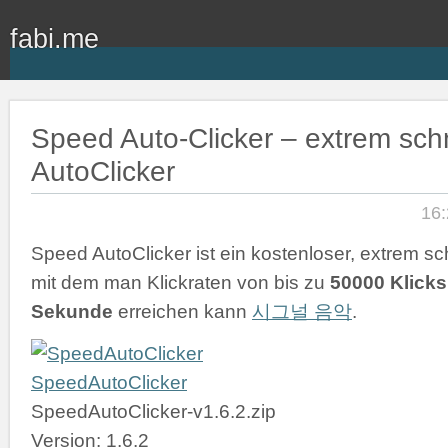
fabi.me
Speed Auto-Clicker – extrem schn
AutoClicker
16:
Speed AutoClicker ist ein kostenloser, extrem sch
mit dem man Klickraten von bis zu
50000 Klicks
Sekunde
erreichen kann
시그널 음악
.
SpeedAutoClicker
SpeedAutoClicker-v1.6.2.zip
Version: 1.6.2