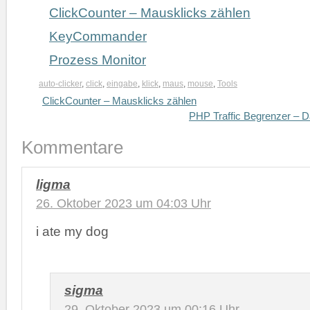
ClickCounter – Mausklicks zählen
KeyCommander
Prozess Monitor
auto-clicker
,
click
,
eingabe
,
klick
,
maus
,
mouse
,
Tools
ClickCounter – Mausklicks zählen
PHP Traffic Begrenzer – D
Kommentare
ligma
26. Oktober 2023 um 04:03 Uhr
i ate my dog
sigma
29. Oktober 2023 um 00:16 Uhr