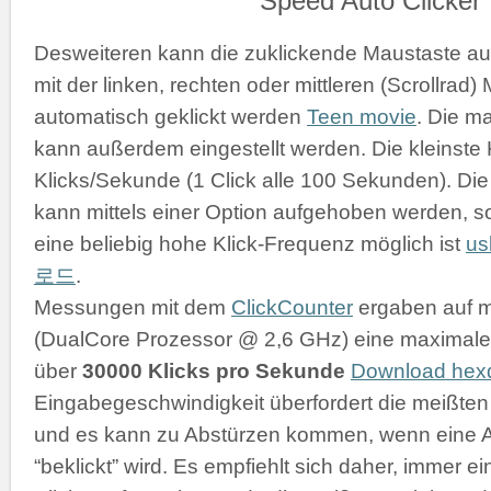
Desweiteren kann die zuklickende Maustaste a
mit der linken, rechten oder mittleren (Scrollrad
automatisch geklickt werden
Teen movie
. Die m
kann außerdem eingestellt werden. Die kleinste K
Klicks/Sekunde (1 Click alle 100 Sekunden). D
kann mittels einer Option aufgehoben werden, s
eine beliebig hohe Klick-Frequenz möglich ist
u
로드
.
Messungen mit dem
ClickCounter
ergaben auf 
(DualCore Prozessor @ 2,6 GHz) eine maximale 
über
30000 Klicks pro Sekunde
Download he
Eingabegeschwindigkeit überfordert die meißt
und es kann zu Abstürzen kommen, wenn eine 
“beklickt” wird. Es empfiehlt sich daher, immer 