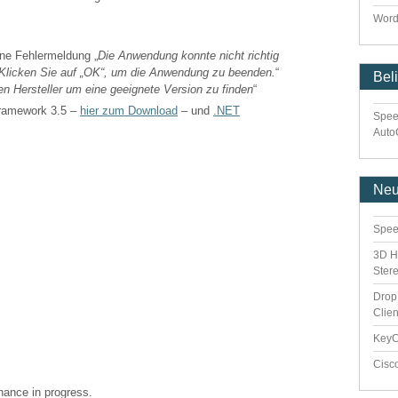
Word
ne Fehlermeldung „
Die Anwendung konnte nicht richtig
). Klicken Sie auf „OK“, um die Anwendung zu beenden.
“
Bel
en Hersteller um eine geeignete Version zu finden
“
Framework 3.5 –
hier zum Download
– und
.NET
Spee
Auto
Ne
Spee
3D H
Ster
Drop
Clie
Key
Cisc
enance in progress.