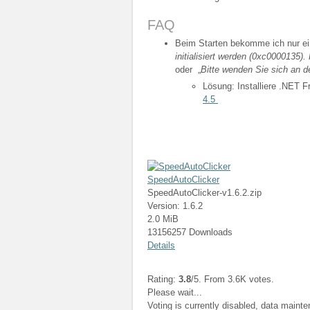
FAQ
Beim Starten bekomme ich nur ei
initialisiert werden (0xc0000135
oder „
Bitte wenden Sie sich an d
Lösung: Installiere .NET 
4.5
SpeedAutoClicker
SpeedAutoClicker-v1.6.2.zip
Version: 1.6.2
2.0 MiB
13156257 Downloads
Details
Rating:
3.8
/5. From 3.6K votes.
Please wait...
Voting is currently disabled, data maint