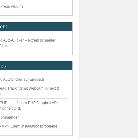
Press Plugins
iebt
d Auto-Clicker – extrem schneller
Clicker
ues
d AutoClicker auf Englisch
ead Tracking mit Webcam, Kinect &
eo
PHP – einfacher PHP Dropbox API
nt ohne cURL
Commander
o VPN Client Installationsprobleme