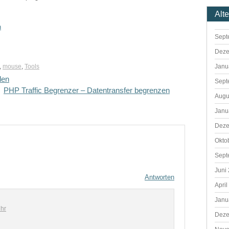
Alt
n
Sept
Deze
Janu
,
mouse
,
Tools
len
Sept
PHP Traffic Begrenzer – Datentransfer begrenzen
Augu
Janu
Deze
Okto
Sept
Juni
Antworten
April
Janu
hr
Deze