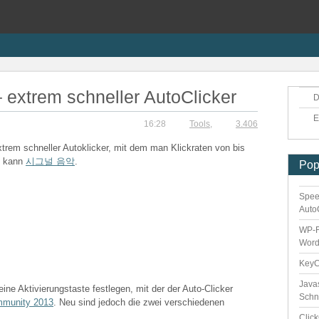
 extrem schneller AutoClicker
D
E
16:28
Tools
,
3.406
xtrem schneller Autoklicker, mit dem man Klickraten von bis
n kann
시그널 음악
.
Pop
Spee
Auto
WP-F
Word
Key
Java
eine Aktivierungstaste festlegen, mit der der Auto-Clicker
Schn
mmunity 2013
. Neu sind jedoch die zwei verschiedenen
Clic