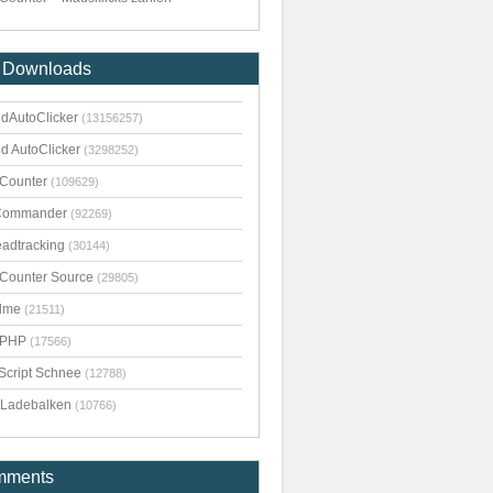
 Downloads
dAutoClicker
(13156257)
d AutoClicker
(3298252)
kCounter
(109629)
Commander
(92269)
adtracking
(30144)
kCounter Source
(29805)
dme
(21511)
pPHP
(17566)
Script Schnee
(12788)
Ladebalken
(10766)
mments