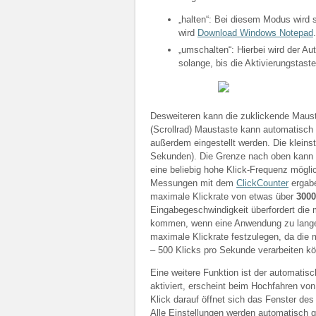
„halten“: Bei diesem Modus wird s
wird
Download Windows Notepad
.
„umschalten“: Hierbei wird der Aut
solange, bis die Aktivierungstast
Desweiteren kann die zuklickende Mausta
(Scrollrad) Maustaste kann automatisch
außerdem eingestellt werden. Die kleinst
Sekunden). Die Grenze nach oben kann m
eine beliebig hohe Klick-Frequenz mögli
Messungen mit dem
ClickCounter
ergabe
maximale Klickrate von etwas über
3000
Eingabegeschwindigkeit überfordert di
kommen, wenn eine Anwendung zu lange “
maximale Klickrate festzulegen, da die
– 500 Klicks pro Sekunde verarbeiten k
Eine weitere Funktion ist der automatis
aktiviert, erscheint beim Hochfahren vo
Klick darauf öffnet sich das Fenster de
Alle Einstellungen werden automatisch 