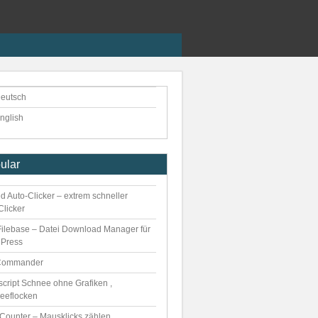
eutsch
nglish
ular
d Auto-Clicker – extrem schneller
Clicker
ilebase – Datei Download Manager für
Press
Commander
script Schnee ohne Grafiken ,
eeflocken
kCounter – Mausklicks zählen