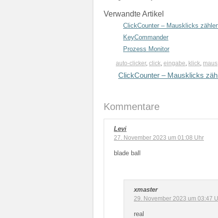
Verwandte Artikel
ClickCounter – Mausklicks zähle
KeyCommander
Prozess Monitor
auto-clicker
,
click
,
eingabe
,
klick
,
maus
ClickCounter – Mausklicks zäh
Kommentare
Levi
27. November 2023 um 01:08 Uhr
blade ball
xmaster
29. November 2023 um 03:47 U
real