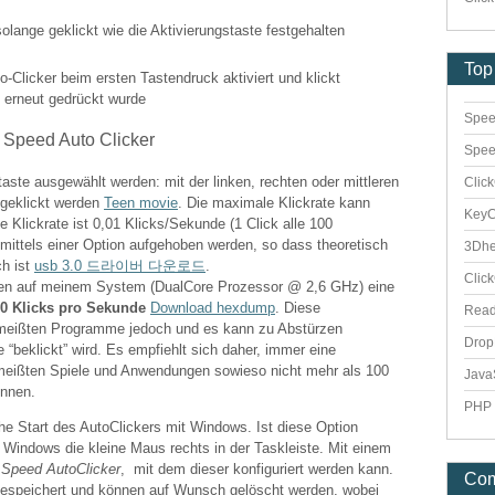
olange geklickt wie die Aktivierungstaste festgehalten
Top
o-Clicker beim ersten Tastendruck aktiviert und klickt
e erneut gedrückt wurde
Spee
Spee
ste ausgewählt werden: mit der linken, rechten oder mittleren
Clic
 geklickt werden
Teen movie
. Die maximale Klickrate kann
Key
e Klickrate ist 0,01 Klicks/Sekunde (1 Click alle 100
ittels einer Option aufgehoben werden, so dass theoretisch
3Dhe
ch ist
usb 3.0 드라이버 다운로드
.
Clic
n auf meinem System (DualCore Prozessor @ 2,6 GHz) eine
0 Klicks pro Sekunde
Download hexdump
. Diese
Rea
e meißten Programme jedoch und es kann zu Abstürzen
Dro
beklickt” wird. Es empfiehlt sich daher, immer eine
 meißten Spiele und Anwendungen sowieso nicht mehr als 100
Java
önnen.
PHP 
che Start des AutoClickers mit Windows. Ist diese Option
n Windows die kleine Maus rechts in der Taskleiste. Mit einem
s
Speed AutoClicker
, mit dem dieser konfiguriert werden kann.
Co
gespeichert und können auf Wunsch gelöscht werden, wobei