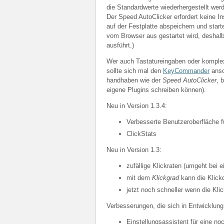
die Standardwerte wiederhergestellt wer
Der Speed AutoClicker erfordert keine In
auf der Festplatte abspeichern und star
vom Browser aus gestartet wird, deshal
ausführt.)
Wer auch Tastatureingaben oder komplex
sollte sich mal den
KeyCommander
ansc
handhaben wie der
Speed AutoClicker
, 
eigene Plugins schreiben können).
Neu in Version 1.3.4:
Verbesserte Benutzeroberfläche f
ClickStats
Neu in Version 1.3:
zufällige Klickraten (umgeht bei 
mit dem
Klickgrad
kann die Klick
jetzt noch schneller wenn die Kli
Verbesserungen, die sich in Entwicklung
Einstellungsassistent für eine no