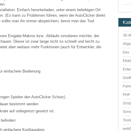
den.
stallation. Einfach herunterladen, unter einem beliebigen Ort
ten. (Es kann zu Problemen führen, wenn der AutoClicker direkt
b sollte man ihn immer abspeichern, bevor man das Tool
Kat
3D M
ere Eingabe-Makros bzw. -Abläufe simulieren möchte, der
hauen. Dieser ist zwar lange nicht so schnell und leicht zu
Allg
bietet aber weitaus mehr Funktionen (auch für Entwickler, die
Dev
Elekt
Entw
ür einfachere Bedienung
Grafi
Palm
PHP 
einigen Spielen den AutoClicker Schutz)
Scri
dauer bestimmt werden
ckrate auf
unbegrenzt
gesetzt ist.
Sons
Tool
 befinden:
webO
ch einfachere Konfiguration