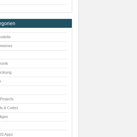
egorien
odelle
emeines
ronik
icklung
k
Projects
pts & Codes
tiges
s
S Apps