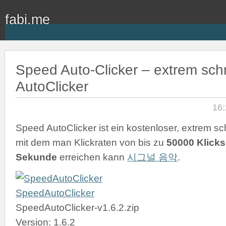
fabi.me
Speed Auto-Clicker – extrem schn
AutoClicker
16:
Speed AutoClicker ist ein kostenloser, extrem sch
mit dem man Klickraten von bis zu
50000 Klicks
Sekunde
erreichen kann
시그널 음악
.
SpeedAutoClicker
SpeedAutoClicker-v1.6.2.zip
Version: 1.6.2