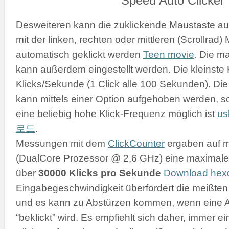
Desweiteren kann die zuklickende Maustaste a
mit der linken, rechten oder mittleren (Scrollrad
automatisch geklickt werden
Teen movie
. Die m
kann außerdem eingestellt werden. Die kleinste K
Klicks/Sekunde (1 Click alle 100 Sekunden). D
kann mittels einer Option aufgehoben werden, s
eine beliebig hohe Klick-Frequenz möglich ist
u
로드
.
Messungen mit dem
ClickCounter
ergaben auf 
(DualCore Prozessor @ 2,6 GHz) eine maximale 
über
30000 Klicks pro Sekunde
Download he
Eingabegeschwindigkeit überfordert die meißt
und es kann zu Abstürzen kommen, wenn eine 
“beklickt” wird. Es empfiehlt sich daher, immer 