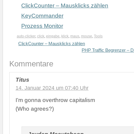
ClickCounter – Mausklicks zählen
KeyCommander
Prozess Monitor
auto-clicker
,
click
,
eingabe
,
klick
,
maus
,
mouse
,
Tools
ClickCounter – Mausklicks zählen
PHP Traffic Begrenzer – D
Kommentare
Titus
14. Januar 2024 um 07:40 Uhr
I’m gonna overthrow capitalism
(Who agrees?)
Jayden Mccutcheon