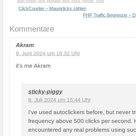
auto-clicker
,
click
,
eingabe
,
klick
,
maus
,
mouse
,
Tools
ClickCounter – Mausklicks zählen
PHP Traffic Begrenzer – D
Kommentare
Akram
9. Juni 2024 um 16:32 Uhr
it’s me Akram
sticky-piggy
8. Juli 2024 um 15:44 Uhr
I’ve used autoclickers before, but never tr
frequency above 500 clicks per second.
encountered any real problems using such