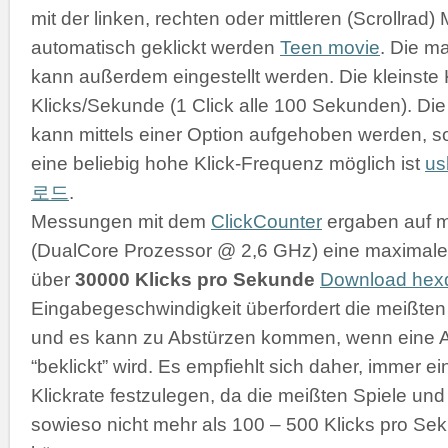
mit der linken, rechten oder mittleren (Scrollrad
automatisch geklickt werden
Teen movie
. Die m
kann außerdem eingestellt werden. Die kleinste K
Klicks/Sekunde (1 Click alle 100 Sekunden). D
kann mittels einer Option aufgehoben werden, s
eine beliebig hohe Klick-Frequenz möglich ist
u
로드
.
Messungen mit dem
ClickCounter
ergaben auf 
(DualCore Prozessor @ 2,6 GHz) eine maximale 
über
30000 Klicks pro Sekunde
Download he
Eingabegeschwindigkeit überfordert die meißt
und es kann zu Abstürzen kommen, wenn eine 
“beklickt” wird. Es empfiehlt sich daher, immer 
Klickrate festzulegen, da die meißten Spiele 
sowieso nicht mehr als 100 – 500 Klicks pro Se