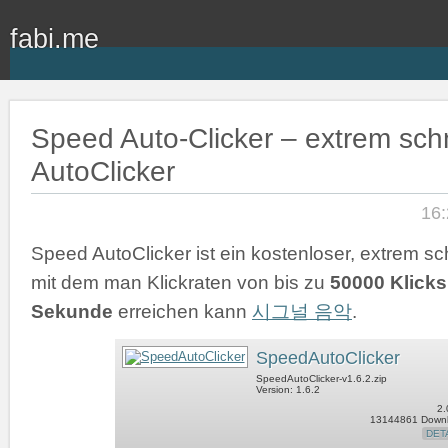
fabi.me
Speed Auto-Clicker – extrem schn
AutoClicker
16:
Speed AutoClicker ist ein kostenloser, extrem sch
mit dem man Klickraten von bis zu
50000 Klicks
Sekunde
erreichen kann
시그널 음악
.
SpeedAutoClicker
SpeedAutoClicker-v1.6.2.zip
Version: 1.6.2
2.
13144861 Down
DET