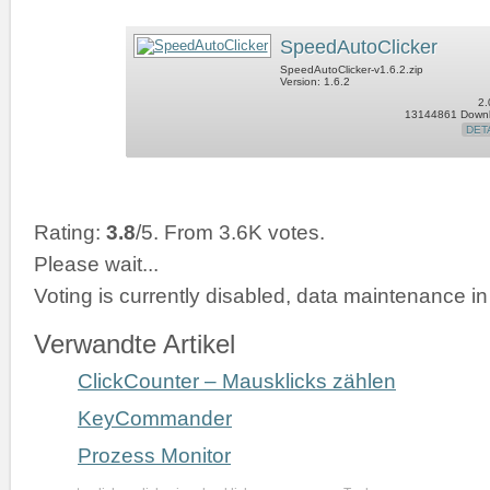
SpeedAutoClicker
SpeedAutoClicker-v1.6.2.zip
Version: 1.6.2
2.
13144861 Down
DET
Rating:
3.8
/5. From 3.6K votes.
Please wait...
Voting is currently disabled, data maintenance in
Verwandte Artikel
ClickCounter – Mausklicks zählen
KeyCommander
Prozess Monitor