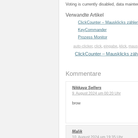
Voting is currently disabled, data maint
Verwandte Artikel
ClickCounter – Mausklicks zähle
KeyCommander
Prozess Monitor
auto-clicker
,
click
,
eingabe
,
klick
,
maus
ClickCounter – Mausklicks zäh
Kommentare
Nikkaya Sellers
9. August 2024 um 00:20 Uhr
brow
Malik
10. August 2024 um 19:35 Uhr