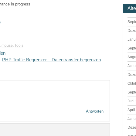
enance in progress.
Alt
Sept
n
Deze
Janu
,
mouse
,
Tools
Sept
len
Augu
PHP Traffic Begrenzer – Datentransfer begrenzen
Janu
Deze
Okto
Sept
Juni
April
Antworten
Janu
Deze