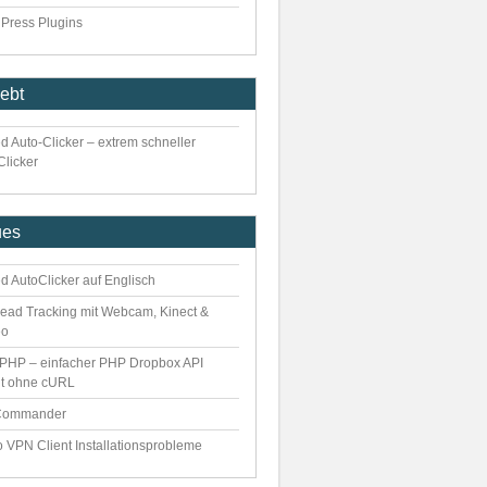
Press Plugins
iebt
d Auto-Clicker – extrem schneller
Clicker
ues
d AutoClicker auf Englisch
ead Tracking mit Webcam, Kinect &
eo
PHP – einfacher PHP Dropbox API
nt ohne cURL
Commander
o VPN Client Installationsprobleme