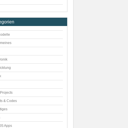
egorien
odelle
emeines
ronik
icklung
k
Projects
pts & Codes
tiges
s
S Apps