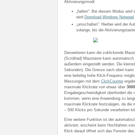
Aktivierungsmodi:
„halten“: Bei diesem Modus wird s
wird
Download Windows Notepad
.
„umschalten“: Hierbei wird der Aut
solange, bis die Aktivierungstast
Desweiteren kann die zuklickende Mausta
(Scrollrad) Maustaste kann automatisch
außerdem eingestellt werden. Die kleinst
Sekunden). Die Grenze nach oben kann m
eine beliebig hohe Klick-Frequenz mögli
Messungen mit dem
ClickCounter
ergabe
maximale Klickrate von etwas über
3000
Eingabegeschwindigkeit überfordert di
kommen, wenn eine Anwendung zu lange “
maximale Klickrate festzulegen, da die
– 500 Klicks pro Sekunde verarbeiten k
Eine weitere Funktion ist der automatis
aktiviert, erscheint beim Hochfahren vo
Klick darauf öffnet sich das Fenster de