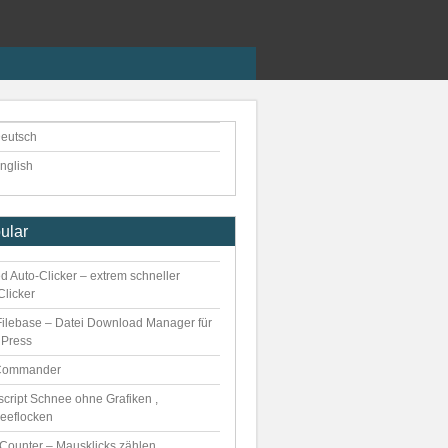
eutsch
nglish
ular
d Auto-Clicker – extrem schneller
Clicker
ilebase – Datei Download Manager für
Press
Commander
script Schnee ohne Grafiken ,
eeflocken
kCounter – Mausklicks zählen