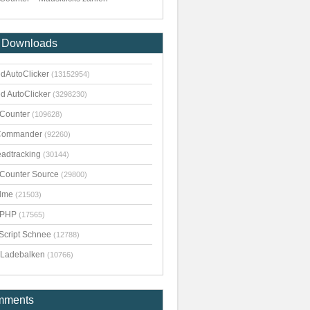
 Downloads
dAutoClicker
(13152954)
d AutoClicker
(3298230)
kCounter
(109628)
Commander
(92260)
adtracking
(30144)
kCounter Source
(29800)
dme
(21503)
pPHP
(17565)
Script Schnee
(12788)
Ladebalken
(10766)
mments