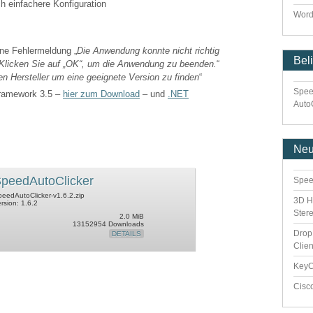
ch einfachere Konfiguration
Word
ne Fehlermeldung „
Die Anwendung konnte nicht richtig
Bel
). Klicken Sie auf „OK“, um die Anwendung zu beenden.
“
en Hersteller um eine geeignete Version zu finden
“
Spee
Framework 3.5 –
hier zum Download
– und
.NET
Auto
Ne
peedAutoClicker
Spee
eedAutoClicker-v1.6.2.zip
3D H
rsion: 1.6.2
Ster
2.0 MiB
13152954 Downloads
Drop
DETAILS
Clie
Key
Cisc