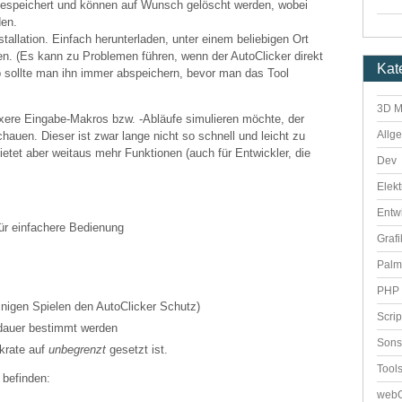
gespeichert und können auf Wunsch gelöscht werden, wobei
den.
stallation. Einfach herunterladen, unter einem beliebigen Ort
ten. (Es kann zu Problemen führen, wenn der AutoClicker direkt
Kat
b sollte man ihn immer abspeichern, bevor man das Tool
3D M
ere Eingabe-Makros bzw. -Abläufe simulieren möchte, der
Allg
hauen. Dieser ist zwar lange nicht so schnell und leicht zu
bietet aber weitaus mehr Funktionen (auch für Entwickler, die
Dev
Elekt
Entw
ür einfachere Bedienung
Grafi
Palm
PHP 
einigen Spielen den AutoClicker Schutz)
Scri
dauer bestimmt werden
Sons
ckrate auf
unbegrenzt
gesetzt ist.
Tool
 befinden:
webO