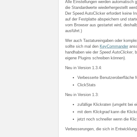
Alle Einstellungen werden automatisch 
die Standardwerte wiederhergestellt wer
Der Speed AutoClicker erfordert keine In
auf der Festplatte abspeichern und star
vom Browser aus gestartet wird, deshal
ausführt.)
Wer auch Tastatureingaben oder komplex
sollte sich mal den
KeyCommander
ansc
handhaben wie der
Speed AutoClicker
, 
eigene Plugins schreiben können).
Neu in Version 1.3.4:
Verbesserte Benutzeroberfläche f
ClickStats
Neu in Version 1.3:
zufällige Klickraten (umgeht bei 
mit dem
Klickgrad
kann die Klick
jetzt noch schneller wenn die Kli
Verbesserungen, die sich in Entwicklung