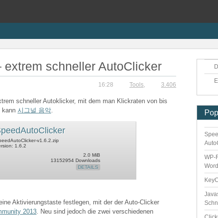
 extrem schneller AutoClicker
D
E
16:28
Tools
,
3.406
xtrem schneller Autoklicker, mit dem man Klickraten von bis
n kann
시그널 음악
.
Pop
peedAutoClicker
Spee
eedAutoClicker-v1.6.2.zip
Auto
rsion: 1.6.2
2.0 MiB
WP-F
13152954 Downloads
Word
DETAILS
Key
Java
eine Aktivierungstaste festlegen, mit der der Auto-Clicker
Schn
mmunity 2013
. Neu sind jedoch die zwei verschiedenen
Clic