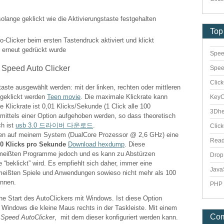
olange geklickt wie die Aktivierungstaste festgehalten
Top
o-Clicker beim ersten Tastendruck aktiviert und klickt
e erneut gedrückt wurde
Spee
Spee
Clic
ste ausgewählt werden: mit der linken, rechten oder mittleren
 geklickt werden
Teen movie
. Die maximale Klickrate kann
Key
e Klickrate ist 0,01 Klicks/Sekunde (1 Click alle 100
3Dhe
ittels einer Option aufgehoben werden, so dass theoretisch
ch ist
usb 3.0 드라이버 다운로드
.
Clic
n auf meinem System (DualCore Prozessor @ 2,6 GHz) eine
Rea
0 Klicks pro Sekunde
Download hexdump
. Diese
e meißten Programme jedoch und es kann zu Abstürzen
Dro
beklickt” wird. Es empfiehlt sich daher, immer eine
Java
 meißten Spiele und Anwendungen sowieso nicht mehr als 100
önnen.
PHP 
che Start des AutoClickers mit Windows. Ist diese Option
n Windows die kleine Maus rechts in der Taskleiste. Mit einem
Co
s
Speed AutoClicker
, mit dem dieser konfiguriert werden kann.