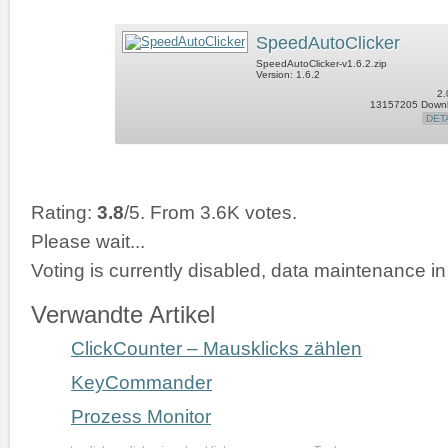
SpeedAutoClicker
SpeedAutoClicker-v1.6.2.zip
Version: 1.6.2
2.
13157205 Down
DET
Rating:
3.8
/5. From 3.6K votes.
Please wait...
Voting is currently disabled, data maintenance in
Verwandte Artikel
ClickCounter – Mausklicks zählen
KeyCommander
Prozess Monitor