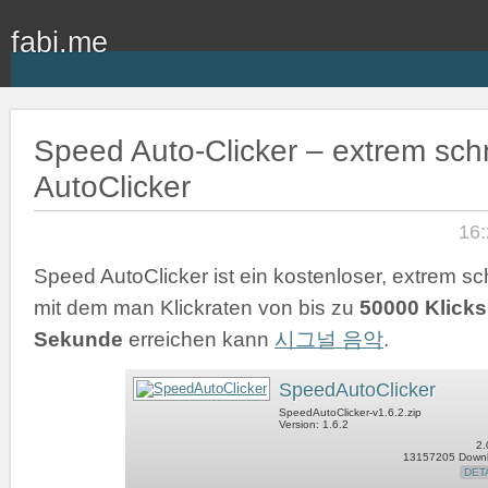
fabi.me
Speed Auto-Clicker – extrem schn
AutoClicker
16:
Speed AutoClicker ist ein kostenloser, extrem sch
mit dem man Klickraten von bis zu
50000 Klicks
Sekunde
erreichen kann
시그널 음악
.
SpeedAutoClicker
SpeedAutoClicker-v1.6.2.zip
Version: 1.6.2
2.
13157205 Down
DET