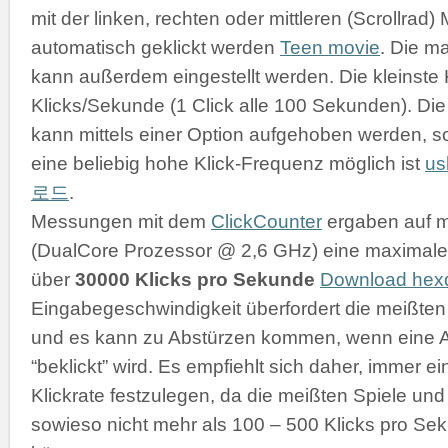
mit der linken, rechten oder mittleren (Scrollrad
automatisch geklickt werden
Teen movie
. Die m
kann außerdem eingestellt werden. Die kleinste K
Klicks/Sekunde (1 Click alle 100 Sekunden). D
kann mittels einer Option aufgehoben werden, s
eine beliebig hohe Klick-Frequenz möglich ist
u
로드
.
Messungen mit dem
ClickCounter
ergaben auf 
(DualCore Prozessor @ 2,6 GHz) eine maximale 
über
30000 Klicks pro Sekunde
Download he
Eingabegeschwindigkeit überfordert die meißt
und es kann zu Abstürzen kommen, wenn eine 
“beklickt” wird. Es empfiehlt sich daher, immer 
Klickrate festzulegen, da die meißten Spiele 
sowieso nicht mehr als 100 – 500 Klicks pro Se