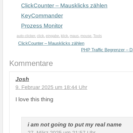
ClickCounter – Mausklicks zählen
KeyCommander
Prozess Monitor
auto-clicker
,
click
,
eingabe
,
klick
,
maus
,
mouse
,
Tools
ClickCounter – Mausklicks zählen
PHP Traffic Begrenzer – D
Kommentare
Josh
9. Februar 2025 um 18:44 Uhr
I love this thing
i am not going to put my real name
27. März 2025 um 21:57 Uhr