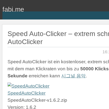
fabi.me
Speed Auto-Clicker – extrem schn
AutoClicker
16:
Speed AutoClicker ist ein kostenloser, extrem sch
mit dem man Klickraten von bis zu
50000 Klicks
Sekunde
erreichen kann
시그널 음악
.
SpeedAutoClicker
SpeedAutoClicker-v1.6.2.zip
Version: 1.6.2