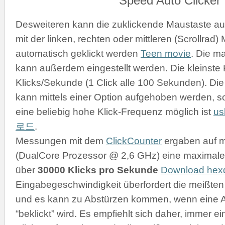
Desweiteren kann die zuklickende Maustaste a
mit der linken, rechten oder mittleren (Scrollrad
automatisch geklickt werden
Teen movie
. Die m
kann außerdem eingestellt werden. Die kleinste K
Klicks/Sekunde (1 Click alle 100 Sekunden). D
kann mittels einer Option aufgehoben werden, s
eine beliebig hohe Klick-Frequenz möglich ist
u
로드
.
Messungen mit dem
ClickCounter
ergaben auf 
(DualCore Prozessor @ 2,6 GHz) eine maximale 
über
30000 Klicks pro Sekunde
Download he
Eingabegeschwindigkeit überfordert die meißt
und es kann zu Abstürzen kommen, wenn eine 
“beklickt” wird. Es empfiehlt sich daher, immer 