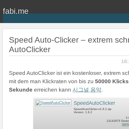
fabi.me
Speed Auto-Clicker – extrem schn
AutoClicker
16:
Speed AutoClicker ist ein kostenloser, extrem sch
mit dem man Klickraten von bis zu
50000 Klicks
Sekunde
erreichen kann
시그널 음악
.
SpeedAutoClicker
SpeedAutoClicker-v1.6.2.zip
Version: 1.6.2
2.
13142875 Down
DET