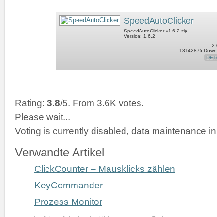
SpeedAutoClicker
SpeedAutoClicker-v1.6.2.zip
Version: 1.6.2
2.
13142875 Down
DET
Rating:
3.8
/5. From 3.6K votes.
Please wait...
Voting is currently disabled, data maintenance in
Verwandte Artikel
ClickCounter – Mausklicks zählen
KeyCommander
Prozess Monitor