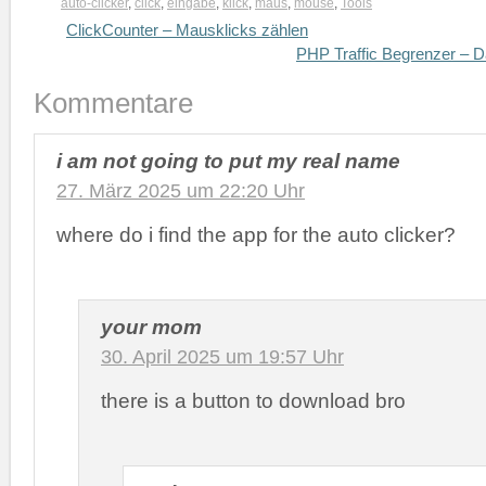
auto-clicker
,
click
,
eingabe
,
klick
,
maus
,
mouse
,
Tools
ClickCounter – Mausklicks zählen
PHP Traffic Begrenzer – D
Kommentare
i am not going to put my real name
27. März 2025 um 22:20 Uhr
where do i find the app for the auto clicker?
your mom
30. April 2025 um 19:57 Uhr
there is a button to download bro