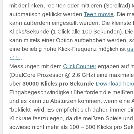
mit der linken, rechten oder mittleren (Scrollrad
automatisch geklickt werden
Teen movie
. Die m
kann außerdem eingestellt werden. Die kleinste K
Klicks/Sekunde (1 Click alle 100 Sekunden). D
kann mittels einer Option aufgehoben werden, s
eine beliebig hohe Klick-Frequenz möglich ist
u
로드
.
Messungen mit dem
ClickCounter
ergaben auf 
(DualCore Prozessor @ 2,6 GHz) eine maximale 
über
30000 Klicks pro Sekunde
Download he
Eingabegeschwindigkeit überfordert die meißt
und es kann zu Abstürzen kommen, wenn eine 
“beklickt” wird. Es empfiehlt sich daher, immer 
Klickrate festzulegen, da die meißten Spiele 
sowieso nicht mehr als 100 – 500 Klicks pro Se