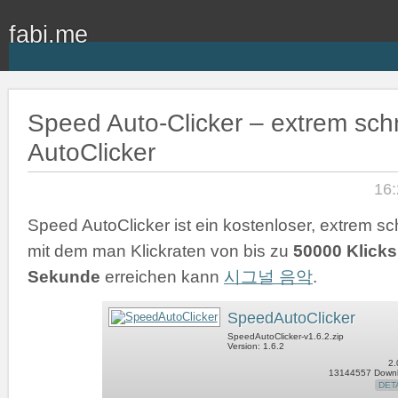
fabi.me
Speed Auto-Clicker – extrem schn
AutoClicker
16:
Speed AutoClicker ist ein kostenloser, extrem sch
mit dem man Klickraten von bis zu
50000 Klicks
Sekunde
erreichen kann
시그널 음악
.
SpeedAutoClicker
SpeedAutoClicker-v1.6.2.zip
Version: 1.6.2
2.
13144557 Down
DET