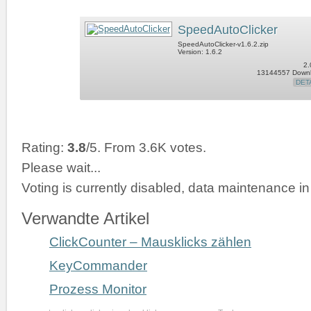
SpeedAutoClicker
SpeedAutoClicker-v1.6.2.zip
Version: 1.6.2
2.
13144557 Down
DET
Rating:
3.8
/5. From 3.6K votes.
Please wait...
Voting is currently disabled, data maintenance in
Verwandte Artikel
ClickCounter – Mausklicks zählen
KeyCommander
Prozess Monitor