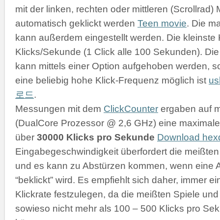
mit der linken, rechten oder mittleren (Scrollrad
automatisch geklickt werden
Teen movie
. Die m
kann außerdem eingestellt werden. Die kleinste K
Klicks/Sekunde (1 Click alle 100 Sekunden). D
kann mittels einer Option aufgehoben werden, s
eine beliebig hohe Klick-Frequenz möglich ist
u
로드
.
Messungen mit dem
ClickCounter
ergaben auf 
(DualCore Prozessor @ 2,6 GHz) eine maximale 
über
30000 Klicks pro Sekunde
Download he
Eingabegeschwindigkeit überfordert die meißt
und es kann zu Abstürzen kommen, wenn eine 
“beklickt” wird. Es empfiehlt sich daher, immer 
Klickrate festzulegen, da die meißten Spiele 
sowieso nicht mehr als 100 – 500 Klicks pro Se