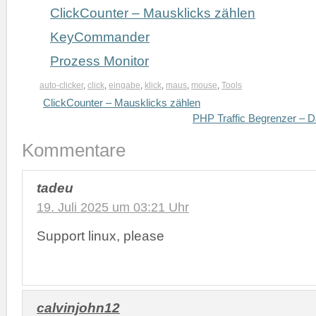
ClickCounter – Mausklicks zählen
KeyCommander
Prozess Monitor
auto-clicker
,
click
,
eingabe
,
klick
,
maus
,
mouse
,
Tools
ClickCounter – Mausklicks zählen
PHP Traffic Begrenzer – D
Kommentare
tadeu
19. Juli 2025 um 03:21 Uhr
Support linux, please
calvinjohn12