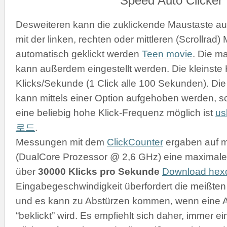
Desweiteren kann die zuklickende Maustaste a
mit der linken, rechten oder mittleren (Scrollrad
automatisch geklickt werden
Teen movie
. Die m
kann außerdem eingestellt werden. Die kleinste K
Klicks/Sekunde (1 Click alle 100 Sekunden). D
kann mittels einer Option aufgehoben werden, s
eine beliebig hohe Klick-Frequenz möglich ist
u
로드
.
Messungen mit dem
ClickCounter
ergaben auf 
(DualCore Prozessor @ 2,6 GHz) eine maximale 
über
30000 Klicks pro Sekunde
Download he
Eingabegeschwindigkeit überfordert die meißt
und es kann zu Abstürzen kommen, wenn eine 
“beklickt” wird. Es empfiehlt sich daher, immer 