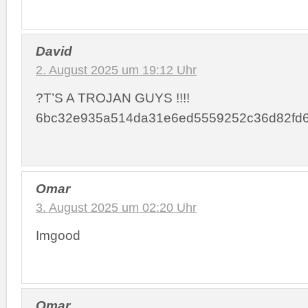
David
2. August 2025 um 19:12 Uhr
?T’S A TROJAN GUYS !!!!
6bc32e935a514da31e6ed5559252c36d82fd
Omar
3. August 2025 um 02:20 Uhr
Imgood
Omar