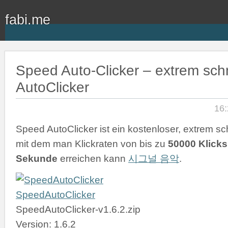
fabi.me
Speed Auto-Clicker – extrem schn
AutoClicker
16:
Speed AutoClicker ist ein kostenloser, extrem sch
mit dem man Klickraten von bis zu
50000 Klicks
Sekunde
erreichen kann
시그널 음악
.
SpeedAutoClicker
SpeedAutoClicker-v1.6.2.zip
Version: 1.6.2