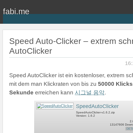
fabi.me
Speed Auto-Clicker – extrem schn
AutoClicker
16:
Speed AutoClicker ist ein kostenloser, extrem sch
mit dem man Klickraten von bis zu
50000 Klicks
Sekunde
erreichen kann
시그널 음악
.
SpeedAutoClicker
SpeedAutoClicker-v1.6.2.zip
Version: 1.6.2
2.
13147606 Down
DET