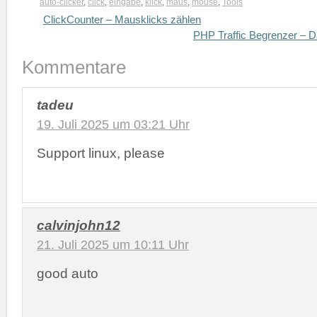
auto-clicker
,
click
,
eingabe
,
klick
,
maus
,
mouse
,
Tools
ClickCounter – Mausklicks zählen
PHP Traffic Begrenzer – D
Kommentare
tadeu
19. Juli 2025 um 03:21 Uhr
Support linux, please
calvinjohn12
21. Juli 2025 um 10:11 Uhr
good auto