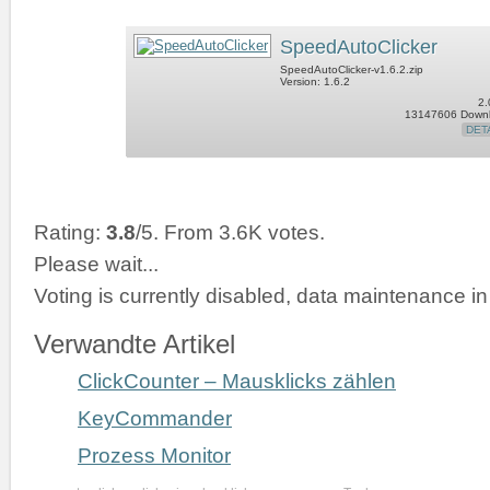
SpeedAutoClicker
SpeedAutoClicker-v1.6.2.zip
Version: 1.6.2
2.
13147606 Down
DET
Rating:
3.8
/5. From 3.6K votes.
Please wait...
Voting is currently disabled, data maintenance in
Verwandte Artikel
ClickCounter – Mausklicks zählen
KeyCommander
Prozess Monitor