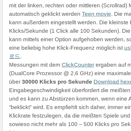
mit der linken, rechten oder mittleren (Scrollrad
automatisch geklickt werden
Teen movie
. Die m
kann außerdem eingestellt werden. Die kleinste K
Klicks/Sekunde (1 Click alle 100 Sekunden). D
kann mittels einer Option aufgehoben werden, s
eine beliebig hohe Klick-Frequenz möglich ist
u
로드
.
Messungen mit dem
ClickCounter
ergaben auf 
(DualCore Prozessor @ 2,6 GHz) eine maximale 
über
30000 Klicks pro Sekunde
Download he
Eingabegeschwindigkeit überfordert die meißt
und es kann zu Abstürzen kommen, wenn eine 
“beklickt” wird. Es empfiehlt sich daher, immer 
Klickrate festzulegen, da die meißten Spiele 
sowieso nicht mehr als 100 – 500 Klicks pro Se