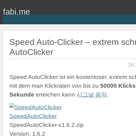
fabi.me
Speed Auto-Clicker – extrem schn
AutoClicker
16:
Speed AutoClicker ist ein kostenloser, extrem sch
mit dem man Klickraten von bis zu
50000 Klicks
Sekunde
erreichen kann
시그널 음악
.
SpeedAutoClicker
SpeedAutoClicker-v1.6.2.zip
Version: 1.6.2