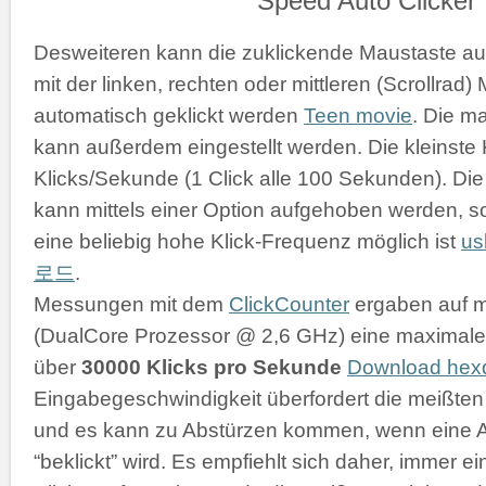
Desweiteren kann die zuklickende Maustaste a
mit der linken, rechten oder mittleren (Scrollrad
automatisch geklickt werden
Teen movie
. Die m
kann außerdem eingestellt werden. Die kleinste K
Klicks/Sekunde (1 Click alle 100 Sekunden). D
kann mittels einer Option aufgehoben werden, s
eine beliebig hohe Klick-Frequenz möglich ist
u
로드
.
Messungen mit dem
ClickCounter
ergaben auf 
(DualCore Prozessor @ 2,6 GHz) eine maximale 
über
30000 Klicks pro Sekunde
Download he
Eingabegeschwindigkeit überfordert die meißt
und es kann zu Abstürzen kommen, wenn eine 
“beklickt” wird. Es empfiehlt sich daher, immer 