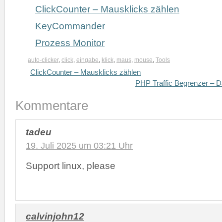
ClickCounter – Mausklicks zählen
KeyCommander
Prozess Monitor
auto-clicker
,
click
,
eingabe
,
klick
,
maus
,
mouse
,
Tools
ClickCounter – Mausklicks zählen
PHP Traffic Begrenzer – D
Kommentare
tadeu
19. Juli 2025 um 03:21 Uhr
Support linux, please
calvinjohn12