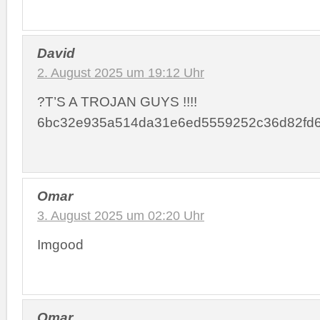
David
2. August 2025 um 19:12 Uhr
?T’S A TROJAN GUYS !!!!
6bc32e935a514da31e6ed5559252c36d82fd
Omar
3. August 2025 um 02:20 Uhr
Imgood
Omar