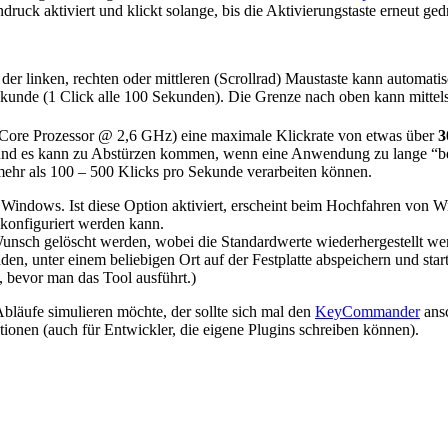
druck aktiviert und klickt solange, bis die Aktivierungstaste erneut ge
er linken, rechten oder mittleren (Scrollrad) Maustaste kann automati
Sekunde (1 Click alle 100 Sekunden). Die Grenze nach oben kann mittels
ore Prozessor @ 2,6 GHz) eine maximale Klickrate von etwas über
3
nd es kann zu Abstürzen kommen, wenn eine Anwendung zu lange “bekl
ehr als 100 – 500 Klicks pro Sekunde verarbeiten können.
t Windows. Ist diese Option aktiviert, erscheint beim Hochfahren von W
 konfiguriert werden kann.
unsch gelöscht werden, wobei die Standardwerte wiederhergestellt we
laden, unter einem beliebigen Ort auf der Festplatte abspeichern und s
, bevor man das Tool ausführt.)
läufe simulieren möchte, der sollte sich mal den
KeyCommander
ansc
tionen (auch für Entwickler, die eigene Plugins schreiben können).