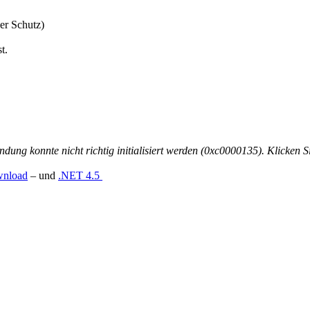
er Schutz)
t.
dung konnte nicht richtig initialisiert werden (0xc0000135). Klicke
wnload
– und
.NET 4.5