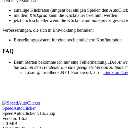
Neu in Version 1.3:
zufällige Klickraten (umgeht bei einigen Spielen den AutoClick
mit dem
Klickgrad
kann die Klickdauer bestimmt werden
jetzt noch schneller wenn die Klickrate auf
unbegrenzt
gesetzt is
Verbesserungen, die sich in Entwicklung befinden:
Einstellungsassistent für eine noch einfachere Konfiguration
FAQ
Beim Starten bekomme ich nur eine Fehlermeldung „
Die Anwen
Sie sich an den Hersteller um eine geeignete Version zu finden
“
Lösung: Installiere .NET Framework 3.5 –
hier zum Do
SpeedAutoClicker
SpeedAutoClicker-v1.6.2.zip
Version: 1.6.2
2.0 MiB