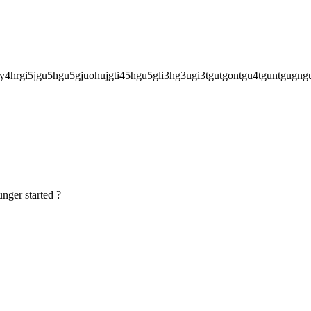
4hrgi5jgu5hgu5gjuohujgti45hgu5gli3hg3ugi3tgutgontgu4tguntgugng
nger started ?