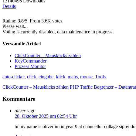
13140496 Downloads
Details
Rating:
3.8
/5. From 3.6K votes.
Please wait...
Voting is currently disabled, data maintenance in progress.
Verwandte Artikel
ClickCounter – Mausklicks zählen
KeyCommander
Prozess Monitor
auto-clicker
,
click
,
eingabe
,
klick
,
maus
,
mouse
,
Tools
ClickCounter – Mausklicks zählen
PHP Traffic Begrenzer – Datentra
Kommentare
oliver
sagt:
28. Oktober 2025 um 02:54 Uhr
hi my name is oliver im in year 9 at chancellor collage sippy