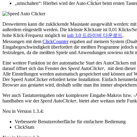
„umschalten“: Hierbei wird der Auto-Clicker beim ersten Tasten
Desweiteren kann die zuklickende Maustaste ausgewählt werden: mit d
außerdem eingestellt werden. Die kleinste Klickrate ist 0,01 Klicks/
hohe Klick-Frequenz möglich ist
usb 3.0 드라이버 다운로드
.
Messungen mit dem
ClickCounter
ergaben auf meinem System (DualC
Eingabegeschwindigkeit überfordert die meißten Programme jedoch u
festzulegen, da die meißten Spiele und Anwendungen sowieso nicht m
Eine weitere Funktion ist der automatische Start des AutoClickers mi
darauf öffnet sich das Fenster des
Speed AutoClicker
, mit dem dieser
Alle Einstellungen werden automatisch gespeichert und können auf W
Der Speed AutoClicker erfordert keine Installation. Einfach herunter
Browser aus gestartet wird, deshalb sollte man ihn immer abspeichern
Wer auch Tastatureingaben oder komplexere Eingabe-Makros bzw. -Ab
handhaben wie der
Speed AutoClicker
, bietet aber weitaus mehr Funk
Neu in Version 1.3.4:
Verbesserte Benutzeroberfläche für einfachere Bedienung
ClickStats