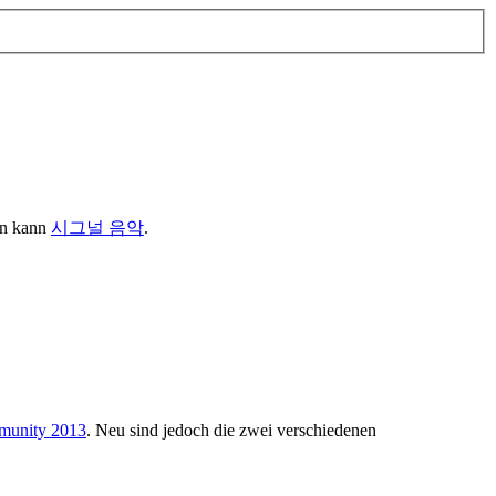
en kann
시그널 음악
.
mmunity 2013
. Neu sind jedoch die zwei verschiedenen