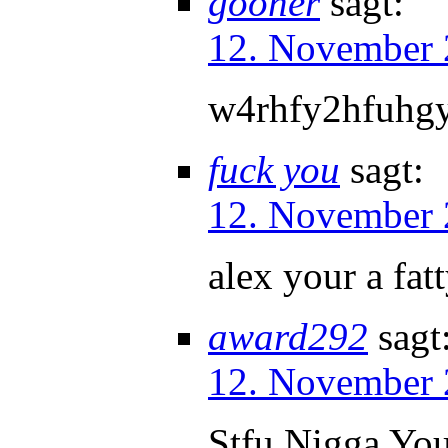
gooner
sagt:
12. November 
w4rhfy2hfuhgy
fuck you
sagt:
12. November 
alex your a fat
award292
sagt
12. November 
Stfu Nigga You