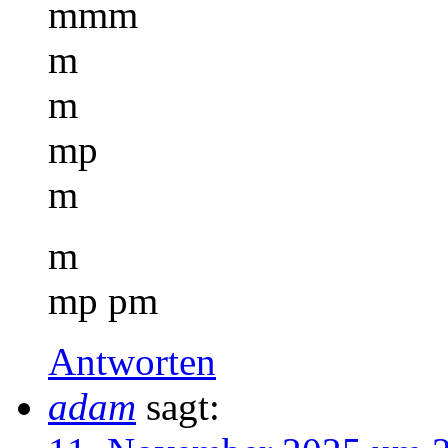
mmm
m
m
mp
m
m
mp pm
Antworten
adam
sagt: