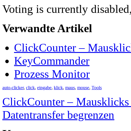
Voting is currently disabled
Verwandte Artikel
ClickCounter – Mausklic
KeyCommander
Prozess Monitor
auto-clicker
,
click
,
eingabe
,
klick
,
maus
,
mouse
,
Tools
ClickCounter – Mausklicks
Datentransfer begrenzen