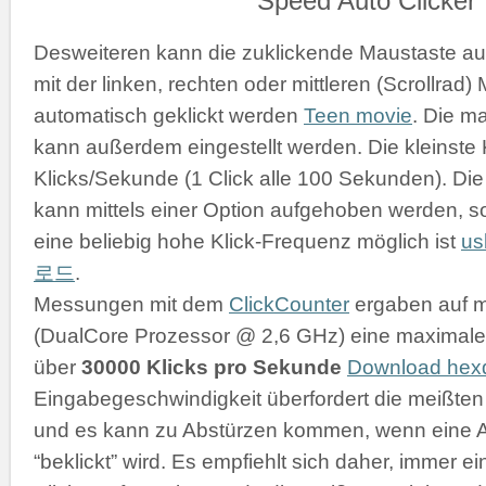
Desweiteren kann die zuklickende Maustaste a
mit der linken, rechten oder mittleren (Scrollrad
automatisch geklickt werden
Teen movie
. Die m
kann außerdem eingestellt werden. Die kleinste K
Klicks/Sekunde (1 Click alle 100 Sekunden). D
kann mittels einer Option aufgehoben werden, s
eine beliebig hohe Klick-Frequenz möglich ist
u
로드
.
Messungen mit dem
ClickCounter
ergaben auf 
(DualCore Prozessor @ 2,6 GHz) eine maximale 
über
30000 Klicks pro Sekunde
Download he
Eingabegeschwindigkeit überfordert die meißt
und es kann zu Abstürzen kommen, wenn eine 
“beklickt” wird. Es empfiehlt sich daher, immer 