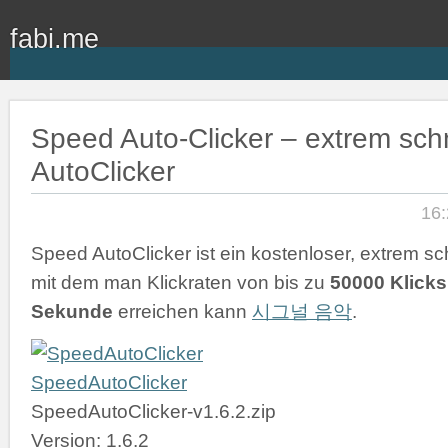
fabi.me
Speed Auto-Clicker – extrem schn
AutoClicker
16:
Speed AutoClicker ist ein kostenloser, extrem sch
mit dem man Klickraten von bis zu
50000 Klicks
Sekunde
erreichen kann
시그널 음악
.
SpeedAutoClicker
SpeedAutoClicker-v1.6.2.zip
Version: 1.6.2