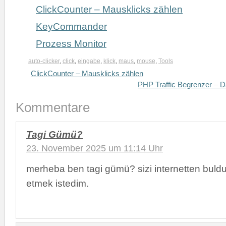
ClickCounter – Mausklicks zählen
KeyCommander
Prozess Monitor
auto-clicker
,
click
,
eingabe
,
klick
,
maus
,
mouse
,
Tools
ClickCounter – Mausklicks zählen
PHP Traffic Begrenzer – D
Kommentare
Tagi Gümü?
23. November 2025 um 11:14 Uhr
merheba ben tagi gümü? sizi internetten bul
etmek istedim.