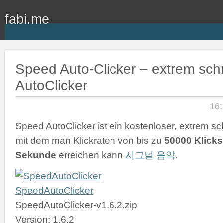
fabi.me
Speed Auto-Clicker – extrem schn
AutoClicker
16:
Speed AutoClicker ist ein kostenloser, extrem sch
mit dem man Klickraten von bis zu
50000 Klicks
Sekunde
erreichen kann
시그널 음악
.
SpeedAutoClicker
SpeedAutoClicker-v1.6.2.zip
Version: 1.6.2