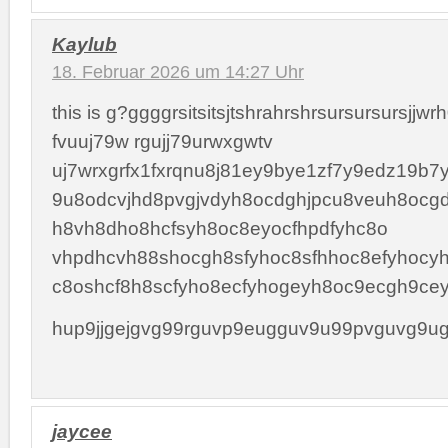
Kaylub
18. Februar 2026 um 14:27 Uhr
this is g?ggggrsitsitsjtshrahrshrsursursursjjw
fvuuj79w rgujj79urwxgwtv
uj7wrxgrfx1fxrqnu8j81ey9bye1zf7y9edz19b7
9u8odcvjhd8pvgjvdyh8ocdghjpcu8veuh8ocgd
h8vh8dho8hcfsyh8oc8eyocfhpdfyhc8o
vhpdhcvh88shocgh8sfyhoc8sfhhoc8efyhocyh
c8oshcf8h8scfyho8ecfyhogeyh8oc9ecgh9cey
hup9jjgejgvg99rguvp9eugguv9u99pvguvg9ug
jaycee