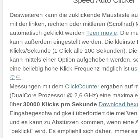
Desweiteren kann die zuklickende Maustaste a
mit der linken, rechten oder mittleren (Scrollrad
automatisch geklickt werden
Teen movie
. Die m
kann außerdem eingestellt werden. Die kleinste K
Klicks/Sekunde (1 Click alle 100 Sekunden). D
kann mittels einer Option aufgehoben werden, s
eine beliebig hohe Klick-Frequenz möglich ist
u
로드
.
Messungen mit dem
ClickCounter
ergaben auf 
(DualCore Prozessor @ 2,6 GHz) eine maximale 
über
30000 Klicks pro Sekunde
Download he
Eingabegeschwindigkeit überfordert die meißt
und es kann zu Abstürzen kommen, wenn eine 
“beklickt” wird. Es empfiehlt sich daher, immer 