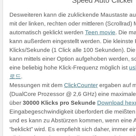
Desweiteren kann die zuklickende Maustaste a
mit der linken, rechten oder mittleren (Scrollrad
automatisch geklickt werden
Teen movie
. Die m
kann außerdem eingestellt werden. Die kleinste K
Klicks/Sekunde (1 Click alle 100 Sekunden). D
kann mittels einer Option aufgehoben werden, s
eine beliebig hohe Klick-Frequenz möglich ist
u
로드
.
Messungen mit dem
ClickCounter
ergaben auf 
(DualCore Prozessor @ 2,6 GHz) eine maximale 
über
30000 Klicks pro Sekunde
Download he
Eingabegeschwindigkeit überfordert die meißt
und es kann zu Abstürzen kommen, wenn eine 
“beklickt” wird. Es empfiehlt sich daher, immer 