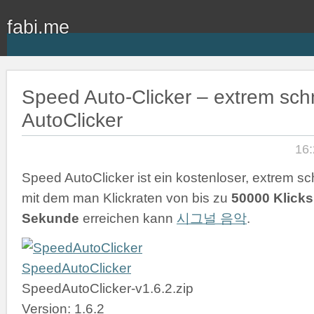
fabi.me
Speed Auto-Clicker – extrem schn
AutoClicker
16:
Speed AutoClicker ist ein kostenloser, extrem sch
mit dem man Klickraten von bis zu
50000 Klicks
Sekunde
erreichen kann
시그널 음악
.
SpeedAutoClicker
SpeedAutoClicker-v1.6.2.zip
Version: 1.6.2