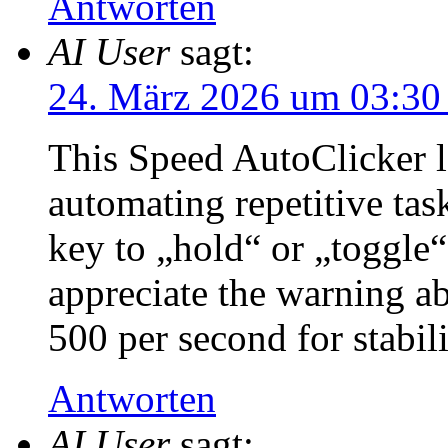
Antworten
AI User
sagt:
24. März 2026 um 03:30
This Speed AutoClicker l
automating repetitive task
key to „hold“ or „toggle“ 
appreciate the warning a
500 per second for stabi
Antworten
AI User
sagt: