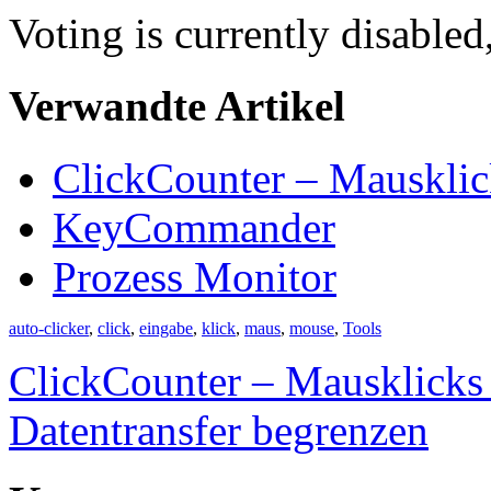
Voting is currently disabled
Verwandte Artikel
ClickCounter – Mausklic
KeyCommander
Prozess Monitor
auto-clicker
,
click
,
eingabe
,
klick
,
maus
,
mouse
,
Tools
ClickCounter – Mausklicks
Datentransfer begrenzen