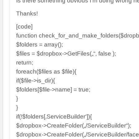
Is there something obvious I’m doing wrong h
Thanks!
[code]
function check_for_and_make_folders($dropb
$folders = array();
$files = $dropbox->GetFiles(„“, false );
return;
foreach($files as $file){
if($file->is_dir){
$folders[$file->name] = true;
}
}
if(!$folders[‚ServiceBuilder‘]){
$dropbox->CreateFolder(„/ServiceBuilder“);
$dropbox->CreateFolder(„/ServiceBuilder/face