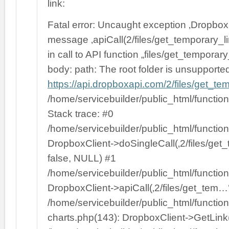
link:
Fatal error: Uncaught exception ‚Dropbox
message ‚apiCall(2/files/get_temporary_lin
in call to API function „files/get_temporary
body: path: The root folder is unsupport
https://api.dropboxapi.com/2/files/get_te
/home/servicebuilder/public_html/functi
Stack trace: #0
/home/servicebuilder/public_html/functi
DropboxClient->doSingleCall(‚2/files/get_
false, NULL) #1
/home/servicebuilder/public_html/functi
DropboxClient->apiCall(‚2/files/get_tem…‘
/home/servicebuilder/public_html/function
charts.php(143): DropboxClient->GetLink(“