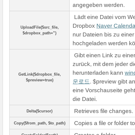
angegeben werden.
Lädt eine Datei vom We
Dropbox
Naver Calenda
UploadFile($src_file,
$dropbox_path=”)
nur Dateien bis zu ein
hochgeladen werden k
Gibt einen Link zu eine
zurück, mit dem jeder di
herunterladen kann
win
GetLink($dropbox_file,
$preview=true)
운로드
. $preview gibt an
eine Vorschauseite geht,
die Datei.
Retrieves file changes
Delta($cursor)
Copies a file or folder t
Copy($from_path, $to_path)