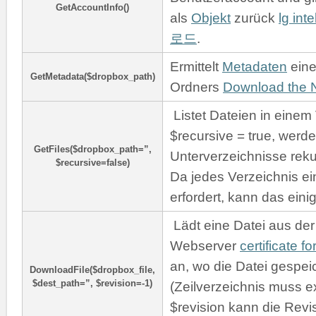
GetAccountInfo()
als
Objekt
zurück
lg int
로드
.
Ermittelt
Metadaten
eine
GetMetadata($dropbox_path)
Ordners
Download the 
Listet Dateien in einem 
$recursive = true, werd
GetFiles($dropbox_path=”,
Unterverzeichnisse rekur
$recursive=false)
Da jedes Verzeichnis e
erfordert, kann das eini
Lädt eine Datei aus de
Webserver
certificate f
an, wo die Datei gespeic
DownloadFile($dropbox_file,
$dest_path=”, $revision=-1)
(Zeilverzeichnis muss ex
$revision kann die Revi