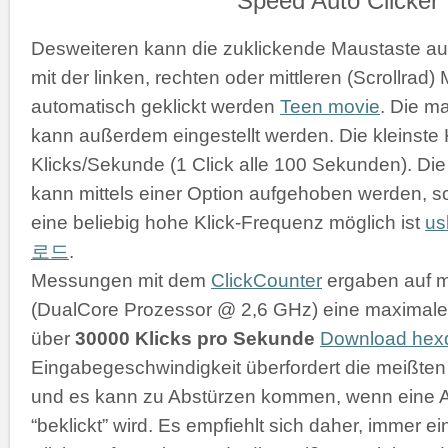
Desweiteren kann die zuklickende Maustaste a
mit der linken, rechten oder mittleren (Scrollrad
automatisch geklickt werden
Teen movie
. Die m
kann außerdem eingestellt werden. Die kleinste K
Klicks/Sekunde (1 Click alle 100 Sekunden). D
kann mittels einer Option aufgehoben werden, s
eine beliebig hohe Klick-Frequenz möglich ist
u
로드
.
Messungen mit dem
ClickCounter
ergaben auf 
(DualCore Prozessor @ 2,6 GHz) eine maximale 
über
30000 Klicks pro Sekunde
Download he
Eingabegeschwindigkeit überfordert die meißt
und es kann zu Abstürzen kommen, wenn eine 
“beklickt” wird. Es empfiehlt sich daher, immer 