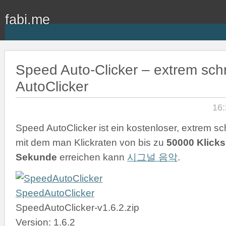
fabi.me
Speed Auto-Clicker – extrem schn
AutoClicker
16:
Speed AutoClicker ist ein kostenloser, extrem sch
mit dem man Klickraten von bis zu
50000 Klicks
Sekunde
erreichen kann
시그널 음악
.
SpeedAutoClicker
SpeedAutoClicker-v1.6.2.zip
Version: 1.6.2