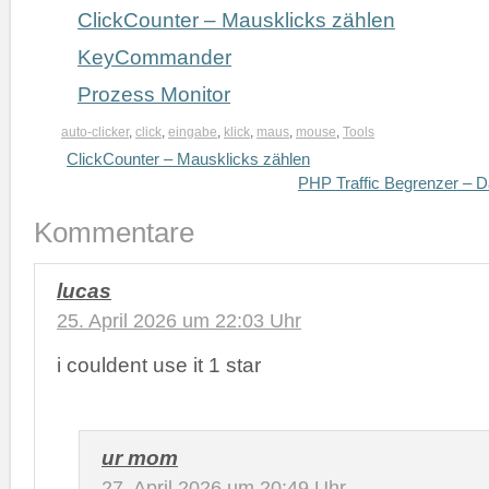
ClickCounter – Mausklicks zählen
KeyCommander
Prozess Monitor
auto-clicker
,
click
,
eingabe
,
klick
,
maus
,
mouse
,
Tools
ClickCounter – Mausklicks zählen
PHP Traffic Begrenzer – D
Kommentare
lucas
25. April 2026 um 22:03 Uhr
i couldent use it 1 star
ur mom
27. April 2026 um 20:49 Uhr