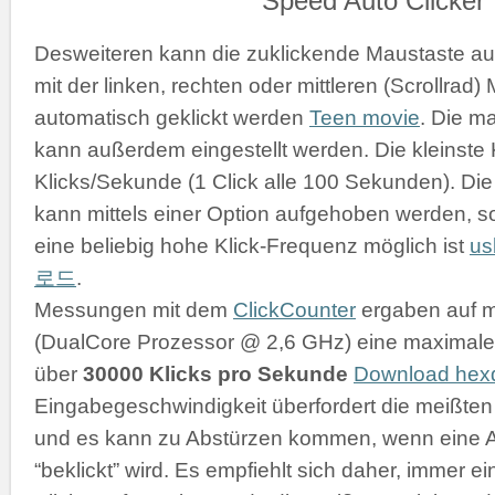
Desweiteren kann die zuklickende Maustaste a
mit der linken, rechten oder mittleren (Scrollrad
automatisch geklickt werden
Teen movie
. Die m
kann außerdem eingestellt werden. Die kleinste K
Klicks/Sekunde (1 Click alle 100 Sekunden). D
kann mittels einer Option aufgehoben werden, s
eine beliebig hohe Klick-Frequenz möglich ist
u
로드
.
Messungen mit dem
ClickCounter
ergaben auf 
(DualCore Prozessor @ 2,6 GHz) eine maximale 
über
30000 Klicks pro Sekunde
Download he
Eingabegeschwindigkeit überfordert die meißt
und es kann zu Abstürzen kommen, wenn eine 
“beklickt” wird. Es empfiehlt sich daher, immer 