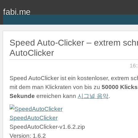
fabi.me
Speed Auto-Clicker – extrem schn
AutoClicker
16:
Speed AutoClicker ist ein kostenloser, extrem sch
mit dem man Klickraten von bis zu
50000 Klicks
Sekunde
erreichen kann
시그널 음악
.
SpeedAutoClicker
SpeedAutoClicker-v1.6.2.zip
Version: 1.6.2