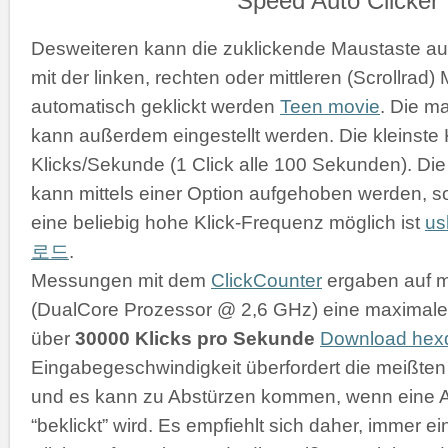
Desweiteren kann die zuklickende Maustaste a
mit der linken, rechten oder mittleren (Scrollrad
automatisch geklickt werden
Teen movie
. Die m
kann außerdem eingestellt werden. Die kleinste K
Klicks/Sekunde (1 Click alle 100 Sekunden). D
kann mittels einer Option aufgehoben werden, s
eine beliebig hohe Klick-Frequenz möglich ist
u
로드
.
Messungen mit dem
ClickCounter
ergaben auf 
(DualCore Prozessor @ 2,6 GHz) eine maximale 
über
30000 Klicks pro Sekunde
Download he
Eingabegeschwindigkeit überfordert die meißt
und es kann zu Abstürzen kommen, wenn eine 
“beklickt” wird. Es empfiehlt sich daher, immer 