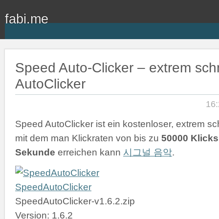
fabi.me
Speed Auto-Clicker – extrem schn
AutoClicker
16:
Speed AutoClicker ist ein kostenloser, extrem sch
mit dem man Klickraten von bis zu
50000 Klicks
Sekunde
erreichen kann
시그널 음악
.
SpeedAutoClicker
SpeedAutoClicker-v1.6.2.zip
Version: 1.6.2