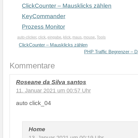
ClickCounter – Mausklicks zählen
KeyCommander
Prozess Monitor
auto-clicker
,
click
,
eingabe
,
klick
,
maus
,
mouse
,
Tools
ClickCounter – Mausklicks zählen
PHP Traffic Begrenzer – D
Kommentare
Roseane da Silva santos
11. Januar 2021 um 00:57 Uhr
auto click_04
Home
13. Januar 2021 um 00:19 Uhr