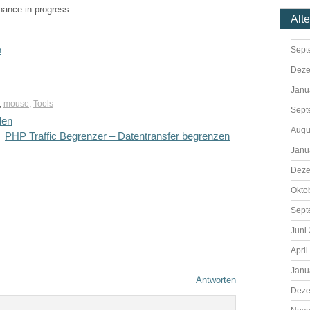
enance in progress.
Alt
Sept
n
Deze
Janu
,
mouse
,
Tools
Sept
len
Augu
PHP Traffic Begrenzer – Datentransfer begrenzen
Janu
Deze
Okto
Sept
Juni
April
Janu
Antworten
Deze