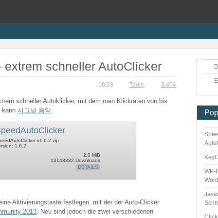
 extrem schneller AutoClicker
D
E
16:28
Tools
,
3.404
xtrem schneller Autoklicker, mit dem man Klickraten von bis
n kann
시그널 음악
.
Pop
peedAutoClicker
Spee
eedAutoClicker-v1.6.2.zip
Auto
rsion: 1.6.2
2.0 MiB
Key
13143332 Downloads
DETAILS
WP-F
Word
Java
eine Aktivierungstaste festlegen, mit der der Auto-Clicker
Schn
mmunity 2013
. Neu sind jedoch die zwei verschiedenen
Clic