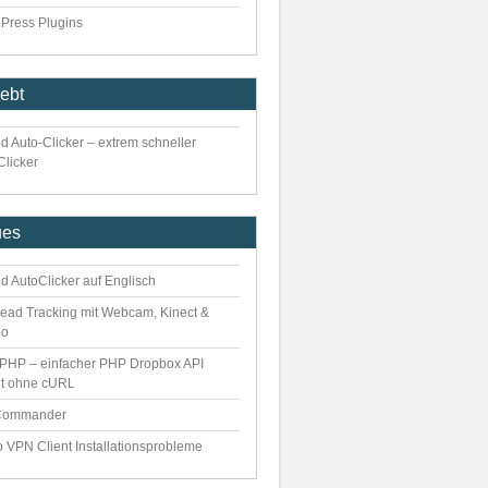
Press Plugins
iebt
d Auto-Clicker – extrem schneller
Clicker
ues
d AutoClicker auf Englisch
ead Tracking mit Webcam, Kinect &
eo
PHP – einfacher PHP Dropbox API
nt ohne cURL
Commander
o VPN Client Installationsprobleme