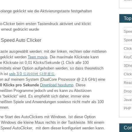
olange geklickt wie die Aktivierungstaste festgehalten
Top
o-Clicker beim ersten Tastendruck aktiviert und klickt
e erneut gedrückt wurde
Spee
Spee
Clic
ste ausgewählt werden: mit der linken, rechten oder mittleren
 geklickt werden
Teen movie
. Die maximale Klickrate kann
Key
e Klickrate ist 0,01 Klicks/Sekunde (1 Click alle 100
3Dhe
ittels einer Option aufgehoben werden, so dass theoretisch
ch ist
usb 3.0 드라이버 다운로드
.
Clic
n auf meinem System (DualCore Prozessor @ 2,6 GHz) eine
Rea
0 Klicks pro Sekunde
Download hexdump
. Diese
e meißten Programme jedoch und es kann zu Abstürzen
Dro
beklickt” wird. Es empfiehlt sich daher, immer eine
Java
 meißten Spiele und Anwendungen sowieso nicht mehr als 100
önnen.
PHP 
che Start des AutoClickers mit Windows. Ist diese Option
n Windows die kleine Maus rechts in der Taskleiste. Mit einem
Co
s
Speed AutoClicker
, mit dem dieser konfiguriert werden kann.