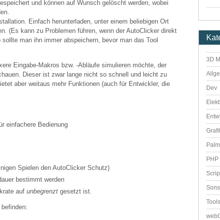
gespeichert und können auf Wunsch gelöscht werden, wobei
den.
stallation. Einfach herunterladen, unter einem beliebigen Ort
ten. (Es kann zu Problemen führen, wenn der AutoClicker direkt
Kat
b sollte man ihn immer abspeichern, bevor man das Tool
3D M
ere Eingabe-Makros bzw. -Abläufe simulieren möchte, der
Allg
hauen. Dieser ist zwar lange nicht so schnell und leicht zu
bietet aber weitaus mehr Funktionen (auch für Entwickler, die
Dev
Elekt
Entw
ür einfachere Bedienung
Grafi
Palm
PHP 
einigen Spielen den AutoClicker Schutz)
Scri
dauer bestimmt werden
Sons
ckrate auf
unbegrenzt
gesetzt ist.
Tool
 befinden:
webO