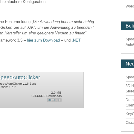
ch einfachere Konfiguration
Word
ne Fehlermeldung „
Die Anwendung konnte nicht richtig
Bel
). Klicken Sie auf „OK“, um die Anwendung zu beenden.
“
en Hersteller um eine geeignete Version zu finden
“
Spee
Framework 3.5 –
hier zum Download
– und
.NET
Auto
Ne
peedAutoClicker
Spee
eedAutoClicker-v1.6.2.zip
3D H
rsion: 1.6.2
Ster
2.0 MiB
13143332 Downloads
Drop
DETAILS
Clie
Key
Cisc