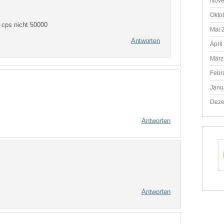
Nove
Okto
50 cps nicht 50000
Mai 
Antworten
April
März
Febr
Janu
Deze
Antworten
Antworten