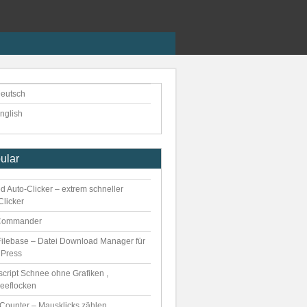
eutsch
nglish
ular
d Auto-Clicker – extrem schneller
Clicker
Commander
ilebase – Datei Download Manager für
Press
script Schnee ohne Grafiken ,
eeflocken
kCounter – Mausklicks zählen