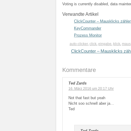
Voting is currently disabled, data maint
Verwandte Artikel
ClickCounter – Mausklicks zähle
KeyCommander
Prozess Monitor
auto-clicker
,
click
,
eingabe
,
klick
,
maus
ClickCounter – Mausklicks zäh
Kommentare
Ted Zards
16. März 2016 um 20:17 Uhr
Not that fast but yeah
Nicht soo schnell aber ja…
Ted
Ted Zards