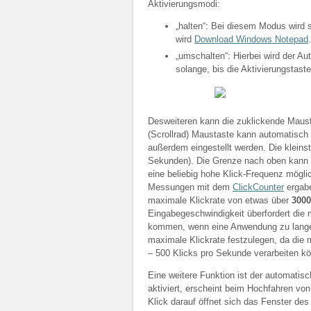
Aktivierungsmodi:
„halten“: Bei diesem Modus wird s
wird
Download Windows Notepad
.
„umschalten“: Hierbei wird der Aut
solange, bis die Aktivierungstast
Desweiteren kann die zuklickende Mausta
(Scrollrad) Maustaste kann automatisch
außerdem eingestellt werden. Die kleinst
Sekunden). Die Grenze nach oben kann m
eine beliebig hohe Klick-Frequenz mögli
Messungen mit dem
ClickCounter
ergabe
maximale Klickrate von etwas über
3000
Eingabegeschwindigkeit überfordert di
kommen, wenn eine Anwendung zu lange “
maximale Klickrate festzulegen, da die
– 500 Klicks pro Sekunde verarbeiten k
Eine weitere Funktion ist der automatis
aktiviert, erscheint beim Hochfahren vo
Klick darauf öffnet sich das Fenster de