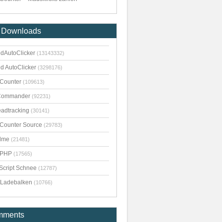
 Downloads
dAutoClicker
(13143332)
d AutoClicker
(3298176)
kCounter
(109613)
Commander
(92231)
adtracking
(30141)
kCounter Source
(29783)
dme
(21481)
pPHP
(17565)
Script Schnee
(12787)
Ladebalken
(10766)
mments