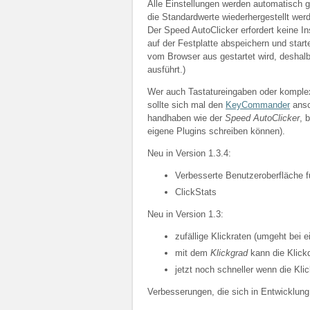
Alle Einstellungen werden automatisch 
die Standardwerte wiederhergestellt wer
Der Speed AutoClicker erfordert keine In
auf der Festplatte abspeichern und star
vom Browser aus gestartet wird, deshal
ausführt.)
Wer auch Tastatureingaben oder komplex
sollte sich mal den
KeyCommander
ansc
handhaben wie der
Speed AutoClicker
, 
eigene Plugins schreiben können).
Neu in Version 1.3.4:
Verbesserte Benutzeroberfläche f
ClickStats
Neu in Version 1.3:
zufällige Klickraten (umgeht bei 
mit dem
Klickgrad
kann die Klick
jetzt noch schneller wenn die Kli
Verbesserungen, die sich in Entwicklung