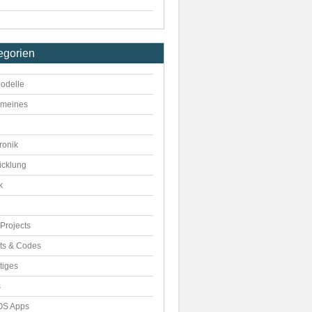
egorien
odelle
emeines
ronik
icklung
k
Projects
pts & Codes
tiges
s
S Apps