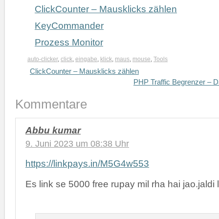
ClickCounter – Mausklicks zählen
KeyCommander
Prozess Monitor
auto-clicker
,
click
,
eingabe
,
klick
,
maus
,
mouse
,
Tools
ClickCounter – Mausklicks zählen
PHP Traffic Begrenzer – D
Kommentare
Abbu kumar
9. Juni 2023 um 08:38 Uhr
https://linkpays.in/M5G4w553
Es link se 5000 free rupay mil rha hai jao.jaldi 