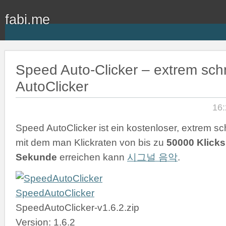
fabi.me
Speed Auto-Clicker – extrem schn
AutoClicker
16:
Speed AutoClicker ist ein kostenloser, extrem sch
mit dem man Klickraten von bis zu
50000 Klicks
Sekunde
erreichen kann
시그널 음악
.
SpeedAutoClicker
SpeedAutoClicker-v1.6.2.zip
Version: 1.6.2