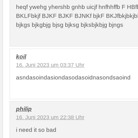
heqf ywehg yhershb gnhb uicjf hnfhhffb F HBfb
BKLFbkjf BJKF BJKF BJNKf bjkF BKJfbkjbkjbk
bjkgs bjkgbjg bjsg bjksg bjksbjkbjg bjngs
koil
16. Juni 2023 um 03:37 Uhr
asndasoindasiondasodasoidnasondsaoind
philip
16. Juni 2023 um 22:38 Uhr
i need it so bad