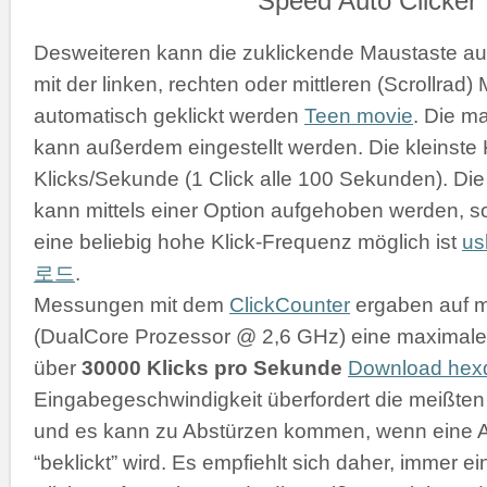
Desweiteren kann die zuklickende Maustaste a
mit der linken, rechten oder mittleren (Scrollrad
automatisch geklickt werden
Teen movie
. Die m
kann außerdem eingestellt werden. Die kleinste K
Klicks/Sekunde (1 Click alle 100 Sekunden). D
kann mittels einer Option aufgehoben werden, s
eine beliebig hohe Klick-Frequenz möglich ist
u
로드
.
Messungen mit dem
ClickCounter
ergaben auf 
(DualCore Prozessor @ 2,6 GHz) eine maximale 
über
30000 Klicks pro Sekunde
Download he
Eingabegeschwindigkeit überfordert die meißt
und es kann zu Abstürzen kommen, wenn eine 
“beklickt” wird. Es empfiehlt sich daher, immer 