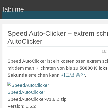
fabi.me
Speed Auto-Clicker – extrem schn
AutoClicker
16:
Speed AutoClicker ist ein kostenloser, extrem sch
mit dem man Klickraten von bis zu
50000 Klicks
Sekunde
erreichen kann
시그널 음악
.
SpeedAutoClicker
SpeedAutoClicker-v1.6.2.zip
Version: 1.6.2