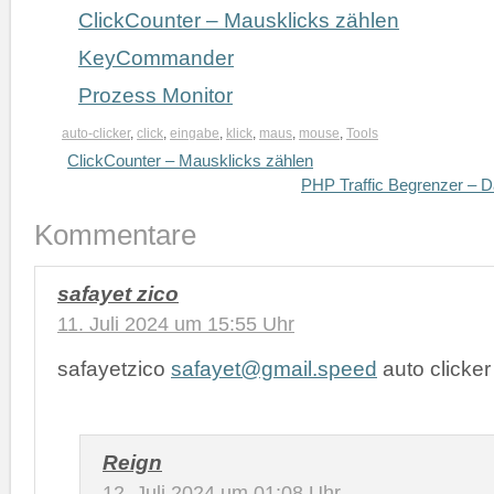
ClickCounter – Mausklicks zählen
KeyCommander
Prozess Monitor
auto-clicker
,
click
,
eingabe
,
klick
,
maus
,
mouse
,
Tools
ClickCounter – Mausklicks zählen
PHP Traffic Begrenzer – D
Kommentare
safayet zico
11. Juli 2024 um 15:55 Uhr
safayetzico
safayet@gmail.speed
auto clicker
Reign
12. Juli 2024 um 01:08 Uhr