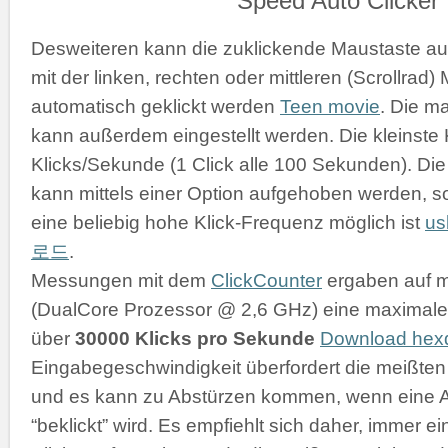
Desweiteren kann die zuklickende Maustaste a
mit der linken, rechten oder mittleren (Scrollrad
automatisch geklickt werden
Teen movie
. Die m
kann außerdem eingestellt werden. Die kleinste K
Klicks/Sekunde (1 Click alle 100 Sekunden). D
kann mittels einer Option aufgehoben werden, s
eine beliebig hohe Klick-Frequenz möglich ist
u
로드
.
Messungen mit dem
ClickCounter
ergaben auf 
(DualCore Prozessor @ 2,6 GHz) eine maximale 
über
30000 Klicks pro Sekunde
Download he
Eingabegeschwindigkeit überfordert die meißt
und es kann zu Abstürzen kommen, wenn eine 
“beklickt” wird. Es empfiehlt sich daher, immer 