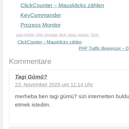
ClickCounter – Mausklicks zählen
KeyCommander
Prozess Monitor
auto-clicker
,
click
,
eingabe
,
klick
,
maus
,
mouse
,
Tools
ClickCounter – Mausklicks zählen
PHP Traffic Begrenzer – D
Kommentare
Tagi Gümü?
23. November 2025 um 11:14 Uhr
merheba ben tagi gümü? sizi internetten bul
etmek istedim.