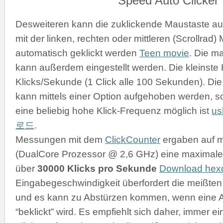
Desweiteren kann die zuklickende Maustaste a
mit der linken, rechten oder mittleren (Scrollrad
automatisch geklickt werden
Teen movie
. Die m
kann außerdem eingestellt werden. Die kleinste K
Klicks/Sekunde (1 Click alle 100 Sekunden). D
kann mittels einer Option aufgehoben werden, s
eine beliebig hohe Klick-Frequenz möglich ist
u
로드
.
Messungen mit dem
ClickCounter
ergaben auf 
(DualCore Prozessor @ 2,6 GHz) eine maximale 
über
30000 Klicks pro Sekunde
Download he
Eingabegeschwindigkeit überfordert die meißt
und es kann zu Abstürzen kommen, wenn eine 
“beklickt” wird. Es empfiehlt sich daher, immer 