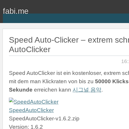
fabi.me
Speed Auto-Clicker – extrem schn
AutoClicker
16:
Speed AutoClicker ist ein kostenloser, extrem sch
mit dem man Klickraten von bis zu
50000 Klicks
Sekunde
erreichen kann
시그널 음악
.
SpeedAutoClicker
SpeedAutoClicker-v1.6.2.zip
Version: 1.6.2