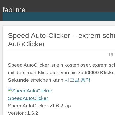
fabi.me
Speed Auto-Clicker – extrem schn
AutoClicker
16:
Speed AutoClicker ist ein kostenloser, extrem sch
mit dem man Klickraten von bis zu
50000 Klicks
Sekunde
erreichen kann
시그널 음악
.
SpeedAutoClicker
SpeedAutoClicker-v1.6.2.zip
Version: 1.6.2