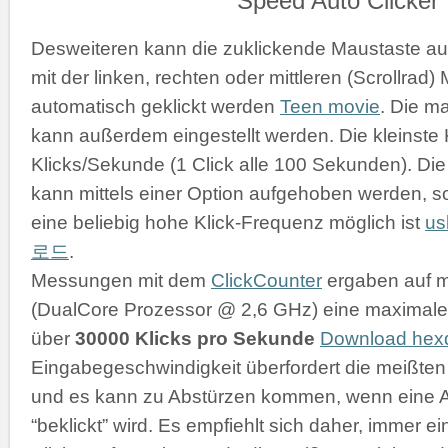
Desweiteren kann die zuklickende Maustaste a
mit der linken, rechten oder mittleren (Scrollrad
automatisch geklickt werden
Teen movie
. Die m
kann außerdem eingestellt werden. Die kleinste K
Klicks/Sekunde (1 Click alle 100 Sekunden). D
kann mittels einer Option aufgehoben werden, s
eine beliebig hohe Klick-Frequenz möglich ist
u
로드
.
Messungen mit dem
ClickCounter
ergaben auf 
(DualCore Prozessor @ 2,6 GHz) eine maximale 
über
30000 Klicks pro Sekunde
Download he
Eingabegeschwindigkeit überfordert die meißt
und es kann zu Abstürzen kommen, wenn eine 
“beklickt” wird. Es empfiehlt sich daher, immer 