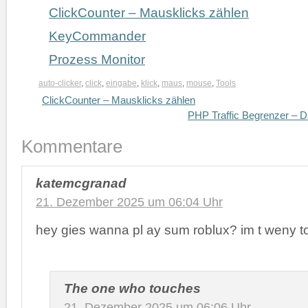
ClickCounter – Mausklicks zählen
KeyCommander
Prozess Monitor
auto-clicker
,
click
,
eingabe
,
klick
,
maus
,
mouse
,
Tools
ClickCounter – Mausklicks zählen
PHP Traffic Begrenzer – D
Kommentare
katemcgranad
21. Dezember 2025 um 06:04 Uhr
hey gies wanna pl ay sum roblux? im t weny t
The one who touches
21. Dezember 2025 um 06:06 Uhr