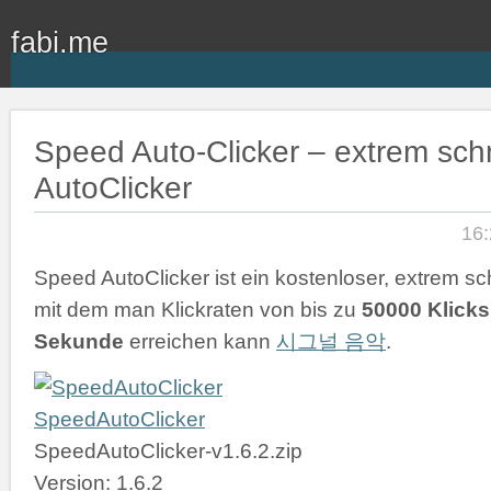
fabi.me
Speed Auto-Clicker – extrem schn
AutoClicker
16:
Speed AutoClicker ist ein kostenloser, extrem sch
mit dem man Klickraten von bis zu
50000 Klicks
Sekunde
erreichen kann
시그널 음악
.
SpeedAutoClicker
SpeedAutoClicker-v1.6.2.zip
Version: 1.6.2