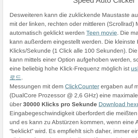
Desweiteren kann die zuklickende Maustaste a
mit der linken, rechten oder mittleren (Scrollrad
automatisch geklickt werden
Teen movie
. Die m
kann außerdem eingestellt werden. Die kleinste K
Klicks/Sekunde (1 Click alle 100 Sekunden). D
kann mittels einer Option aufgehoben werden, s
eine beliebig hohe Klick-Frequenz möglich ist
u
로드
.
Messungen mit dem
ClickCounter
ergaben auf 
(DualCore Prozessor @ 2,6 GHz) eine maximale 
über
30000 Klicks pro Sekunde
Download he
Eingabegeschwindigkeit überfordert die meißt
und es kann zu Abstürzen kommen, wenn eine 
“beklickt” wird. Es empfiehlt sich daher, immer 