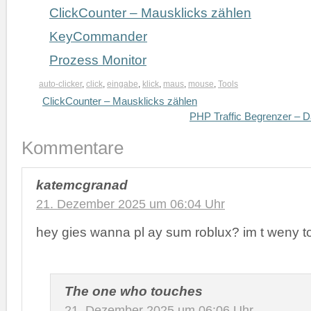
ClickCounter – Mausklicks zählen
KeyCommander
Prozess Monitor
auto-clicker
,
click
,
eingabe
,
klick
,
maus
,
mouse
,
Tools
ClickCounter – Mausklicks zählen
PHP Traffic Begrenzer – D
Kommentare
katemcgranad
21. Dezember 2025 um 06:04 Uhr
hey gies wanna pl ay sum roblux? im t weny t
The one who touches
21. Dezember 2025 um 06:06 Uhr